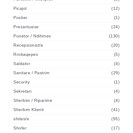
Picajol
(12)
Postier
(1)
Prezantuese
(24)
Punetor / Ndihmes
(130)
Recepsionist/e
(20)
Rrobaqepes
(5)
Saldator
(4)
Sanitare / Pastrim
(29)
Security
(1)
Sekretari
(4)
Sherbim / Riparime
(4)
Sherbim Klienti
(41)
shites/e
(55)
Shofer
(17)