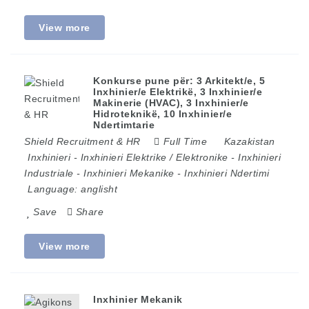
View more
Konkurse pune për: 3 Arkitekt/e, 5
Inxhinier/e Elektrikë, 3 Inxhinier/e
Makinerie (HVAC), 3 Inxhinier/e
Hidroteknikë, 10 Inxhinier/e
Ndertimtarie
Shield Recruitment & HR
Full Time
Kazakistan
Inxhinieri
-
Inxhinieri Elektrike / Elektronike
-
Inxhinieri
Industriale
-
Inxhinieri Mekanike
-
Inxhinieri Ndertimi
Language:
anglisht
Save
Share
View more
Inxhinier Mekanik