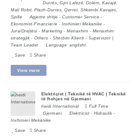
Durrës
,
Gjiri Lalezit
,
Golem
,
Kavajë
,
Mali Robit
,
Plazh-Durres
,
Qerret
,
Shkembi Kavajes
,
Spille
Agjente shitje
-
Customer Service
-
Ekonomist-Financier/e
-
Inxhinieri Mekanike
-
Jura/Drejtësi
-
Marketing
-
Menaxhim
-
Menaxhim
strategjik
-
Others
-
Sherbim Klienti
-
Supervizor |
Team Leader
Language:
anglisht
Save
Share
View more
Elektriçist | Teknikë të HVAC | Teknikë
të ftohjes në Gjermani
heidi International
Full Time
Gjermani
Elektricist
-
Hidraulik
-
Inxhinieri Mekanike
Save
Share