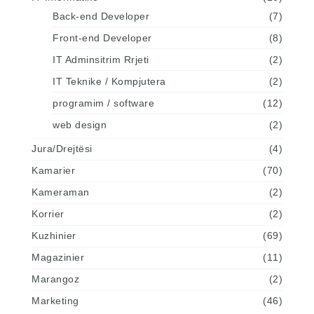
Back-end Developer
(7)
Front-end Developer
(8)
IT Adminsitrim Rrjeti
(2)
IT Teknike / Kompjutera
(2)
programim / software
(12)
web design
(2)
Jura/Drejtësi
(4)
Kamarier
(70)
Kameraman
(2)
Korrier
(2)
Kuzhinier
(69)
Magazinier
(11)
Marangoz
(2)
Marketing
(46)