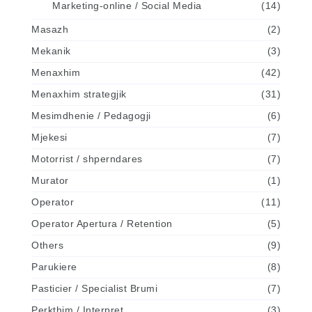
Marketing-online / Social Media
(14)
Masazh
(2)
Mekanik
(3)
Menaxhim
(42)
Menaxhim strategjik
(31)
Mesimdhenie / Pedagogji
(6)
Mjekesi
(7)
Motorrist / shperndares
(7)
Murator
(1)
Operator
(11)
Operator Apertura / Retention
(5)
Others
(9)
Parukiere
(8)
Pasticier / Specialist Brumi
(7)
Perkthim / Interpret
(3)