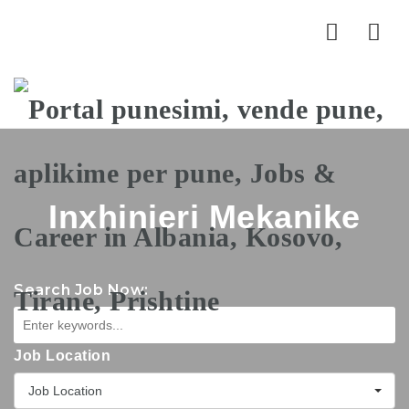
Nav
Inxhinieri Mekanike
Search Job Now:
Job Location
Job Location