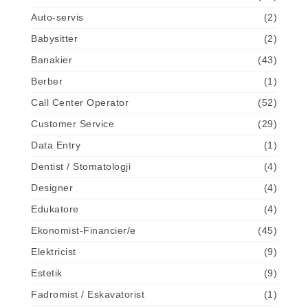
Auto-servis
(2)
Babysitter
(2)
Banakier
(43)
Berber
(1)
Call Center Operator
(52)
Customer Service
(29)
Data Entry
(1)
Dentist / Stomatologji
(4)
Designer
(4)
Edukatore
(4)
Ekonomist-Financier/e
(45)
Elektricist
(9)
Estetik
(9)
Fadromist / Eskavatorist
(1)