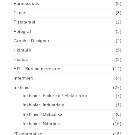
Farmaceutik
(8)
Fitnes
(3)
Fizioterapi
(2)
Fotograf
(3)
Graphic Designer
(2)
Hidraulik
(5)
Hostes
(3)
HR – Burime njerezore
(12)
Infermieri
(4)
Inxhinieri
(27)
Inxhinieri Elektrike / Elektronike
(7)
Inxhinieri Industriale
(1)
Inxhinieri Mekanike
(6)
Inxhinieri Ndertimi
(16)
IT-Informatike
(16)