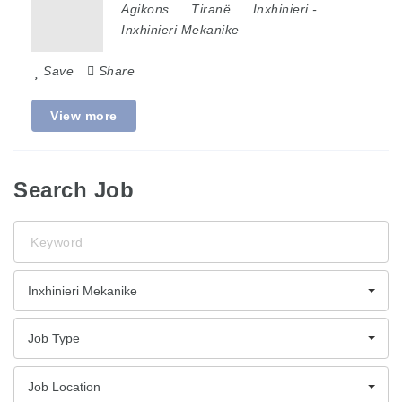
Agikons
Tiranë
Inxhinieri
-
Inxhinieri Mekanike
Save
Share
View more
Search Job
Keyword
Inxhinieri Mekanike
Job Type
Job Location