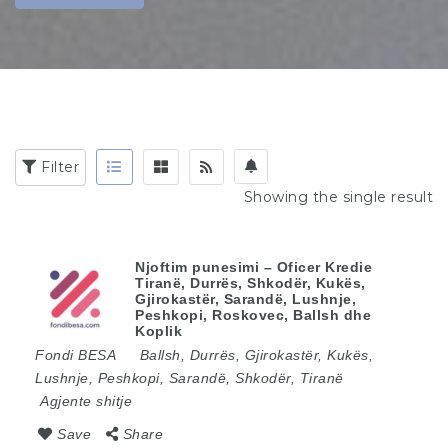
Filter
Showing the single result
Njoftim punesimi – Oficer Kredie
Tiranë, Durrës, Shkodër, Kukës,
Gjirokastër, Sarandë, Lushnje,
Peshkopi, Roskovec, Ballsh dhe
Koplik
Fondi BESA
Ballsh
,
Durrës
,
Gjirokastër
,
Kukës
,
Lushnje
,
Peshkopi
,
Sarandë
,
Shkodër
,
Tiranë
Agjente shitje
Save
Share