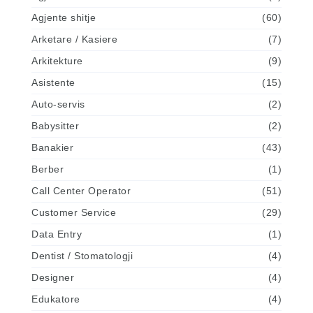
Agjente shitje
(60)
Arketare / Kasiere
(7)
Arkitekture
(9)
Asistente
(15)
Auto-servis
(2)
Babysitter
(2)
Banakier
(43)
Berber
(1)
Call Center Operator
(51)
Customer Service
(29)
Data Entry
(1)
Dentist / Stomatologji
(4)
Designer
(4)
Edukatore
(4)