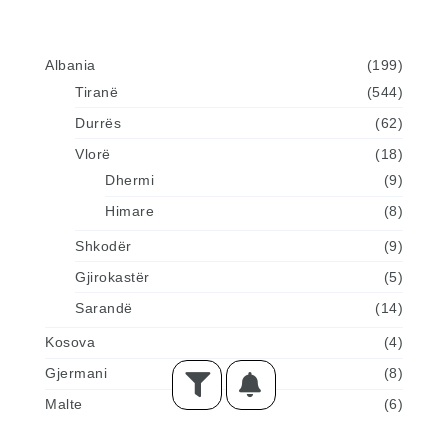
Albania
(199)
Tiranë
(544)
Durrës
(62)
Vlorë
(18)
Dhermi
(9)
Himare
(8)
Shkodër
(9)
Gjirokastër
(5)
Sarandë
(14)
Kosova
(4)
Gjermani
(8)
Malte
(6)