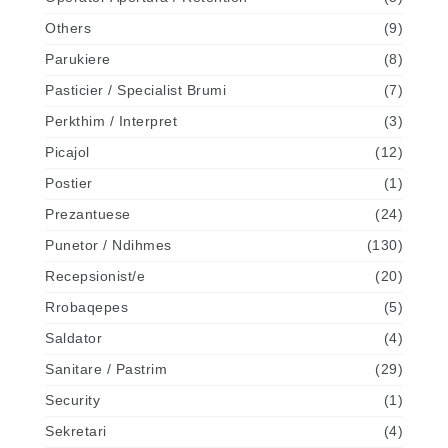
Others
(9)
Parukiere
(8)
Pasticier / Specialist Brumi
(7)
Perkthim / Interpret
(3)
Picajol
(12)
Postier
(1)
Prezantuese
(24)
Punetor / Ndihmes
(130)
Recepsionist/e
(20)
Rrobaqepes
(5)
Saldator
(4)
Sanitare / Pastrim
(29)
Security
(1)
Sekretari
(4)