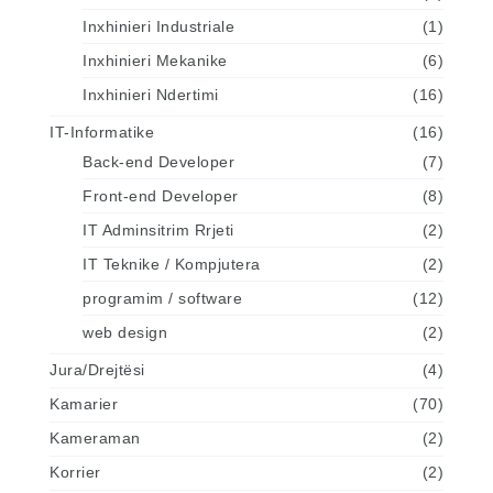
Inxhinieri Industriale
(1)
Inxhinieri Mekanike
(6)
Inxhinieri Ndertimi
(16)
IT-Informatike
(16)
Back-end Developer
(7)
Front-end Developer
(8)
IT Adminsitrim Rrjeti
(2)
IT Teknike / Kompjutera
(2)
programim / software
(12)
web design
(2)
Jura/Drejtësi
(4)
Kamarier
(70)
Kameraman
(2)
Korrier
(2)