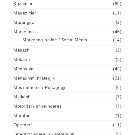
Kuzhinier
(69)
Magazinier
(11)
Marangoz
(2)
Marketing
(46)
Marketing-online / Social Media
(14)
Masazh
(2)
Mekanik
(3)
Menaxhim
(42)
Menaxhim strategjik
(31)
Mesimdhenie / Pedagogji
(6)
Mjekesi
(7)
Motorrist / shperndares
(7)
Murator
(1)
Operator
(11)
Operator Apertura / Retention
(5)