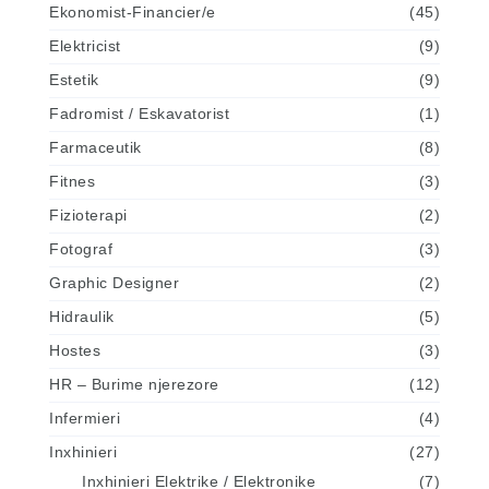
Ekonomist-Financier/e
(45)
Elektricist
(9)
Estetik
(9)
Fadromist / Eskavatorist
(1)
Farmaceutik
(8)
Fitnes
(3)
Fizioterapi
(2)
Fotograf
(3)
Graphic Designer
(2)
Hidraulik
(5)
Hostes
(3)
HR – Burime njerezore
(12)
Infermieri
(4)
Inxhinieri
(27)
Inxhinieri Elektrike / Elektronike
(7)