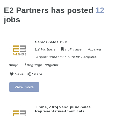
E2 Partners has posted
12
jobs
Senior Sales B2B
E2 Partners
Full Time
Albania
Agjent udhetimi / Turistik
-
Agjente
shitje
Language:
anglisht
Save
Share
View more
Tirane, ofroj vend pune Sales
Representative-Chemicals