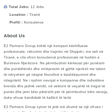
Total Jobs
12 Jobs
Location
Tiranë
Profili
Konsulence
About Us
E2 Partners Group është një kompani këshilluese
profesionale, rekrutimi dhe trajnimi në Shqipëri, me seli në
Tiranë, e cila ofron konsulencë profesionale në fushën e
Burimeve Njerëzore. Ne përmbushim kërkesat për punësim
dhe punëdhënës dhe mirëpresim të gjithë njerëzit me talent
të ndryshëm që ndajnë filozofinë e bashkëpunimit dhe
integritetit. Ne i njohim nevojat e kompanive dhe individëve
brenda dhe jashtë vendit, në sektorë të veçantë të tregut të
punës dhe jemi këtu pikërisht për të përmbushur këto nevoja,
duke ofruar kandidatë të kalibrit të lartë.
E2 Partners Group synon të jetë më shumë se një ofrues i