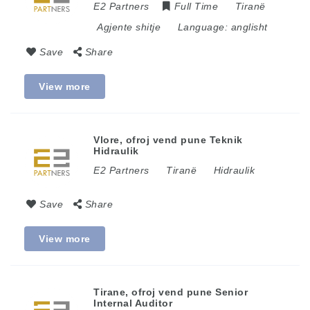
E2 Partners
Full Time
Tiranë
Agjente shitje
Language:
anglisht
Save
Share
View more
Vlore, ofroj vend pune Teknik
Hidraulik
E2 Partners
Tiranë
Hidraulik
Save
Share
View more
Tirane, ofroj vend pune Senior
Internal Auditor