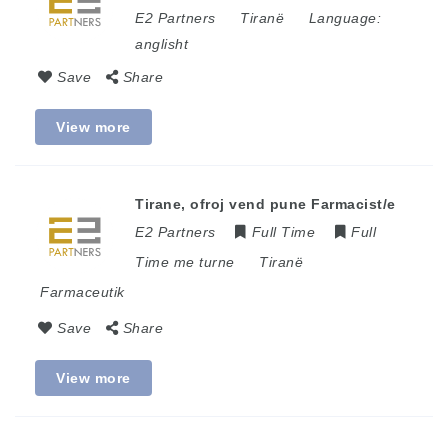
E2 Partners
Tiranë
Language:
anglisht
Save
Share
View more
Tirane, ofroj vend pune Farmacist/e
E2 Partners
Full Time
Full
Time me turne
Tiranë
Farmaceutik
Save
Share
View more