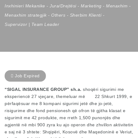
Inxhinieri Mekanike
-
Jura/Drejtësi
-
Marketing
-
Menaxhim
-
Menaxhim strategjik
-
Others
-
Sherbim Klienti
-
Supervizor | Team Leader
Job Expired
“SIGAL INSURANCE GROUP” sh.a.
shoqëri sigurimi me
eksperiencë 27 vjeçare, themeluar më 22 Shkurt 1999, e
përfaqësuar me 8 kompani sigurimi jetë dhe jo-jetë,
risigurime dhe fond pensionesh që ofron të gjitha klasat e
sigurimit me 42 produkte, me rreth 1,500 punonjës dhe
agjentë në mbi 900 zyra ku ajo operon dhe zhvillon aktivitetin
e saj në 3 shtete: Shqipëri, Kosovë dhe Maqedoninë e Veriut,