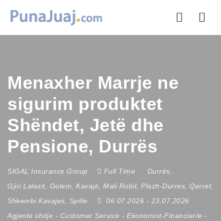
Nav
Menaxher Marrje ne
sigurim produktet
Shëndet, Jetë dhe
Pensione, Durrës
SIGAL Insurance Group
Full Time
Durrës
,
Gjiri Lalezit
,
Golem
,
Kavajë
,
Mali Robit
,
Plazh-Durres
,
Qerret
,
Shkembi Kavajes
,
Spille
06.07.2026
- 23.07.2026
Agjente shitje
-
Customer Service
-
Ekonomist-Financier/e
-