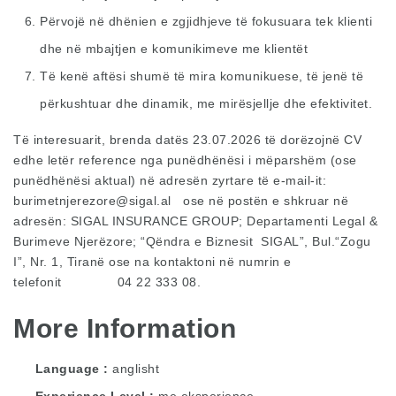
Përvojë në dhënien e zgjidhjeve të fokusuara tek klienti
dhe në mbajtjen e komunikimeve me klientët
Të kenë aftësi shumë të mira komunikuese, të jenë të
përkushtuar dhe dinamik, me mirësjellje dhe efektivitet.
Të interesuarit, brenda datës 23.07.2026 të dorëzojnë CV
edhe letër reference nga punëdhënësi i mëparshëm (ose
punëdhënësi aktual) në adresën zyrtare të e-mail-it:
burimetnjerezore@sigal.al
ose në postën e shkruar në
adresën: SIGAL INSURANCE GROUP; Departamenti Legal &
Burimeve Njerëzore; “Qëndra e Biznesit SIGAL”, Bul.“Zogu
I”, Nr. 1, Tiranë ose na kontaktoni në numrin e
telefonit 04 22 333 08.
More Information
Language
anglisht
Experience Level
me eksperience