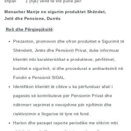
shpall 1 (një) vend të lirë pune për:
Menaxher Marrje ne sigurim produktet Shëndet,
Jetë dhe Pensione, Durrës
Roli dhe Përgjegjësitë
:
Prezanton, promovon dhe ofron produktet e Sigurimit të
Shëndetit, Jetës dhe Pensionit Privat, duke informuar
klientët mbi karakteristikat e produkteve, përfitimet,
kushtet e sigurimit, si dhe procedurat e anëtarësimit në
Fondin e Pensionit SIGAL.
Identifikon klientët të cilëve u ka përfunduar afati i
pagesës së kontributeve për Pensionin Privat dhe
ndërmerr veprimet e nevojshme për njoftimin dhe
riaktivizimin e llogarive të tyre në fond.
Harton dhe paraqet raporte periodike me shkrim mbi