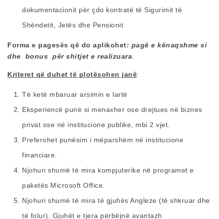
dokumentacionit për çdo kontratë të Sigurimit të
Shëndetit, Jetës dhe Pensionit
Forma e pagesës që do aplikohet
: pagë e kënaqshme si
dhe bonus për shitjet e realizuara
.
Kriteret që duhet të plotësohen janë
:
Të ketë mbaruar arsimin e lartë
Eksperiencë punë si menaxher ose drejtues në biznes
privat ose në institucione publike, mbi 2 vjet.
Preferohet punësim i mëparshëm në institucione
financiare.
Njohuri shumë të mira kompjuterike në programet e
paketës Microsoft Office.
Njohuri shumë të mira të gjuhës Angleze (të shkruar dhe
të folur). Gjuhët e tjera përbëjnë avantazh