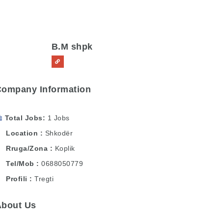
B.M shpk
Company Information
Total Jobs
1 Jobs
Location
Shkodër
Rruga/Zona
Koplik
Tel/Mob
0688050779
Profili
Tregti
About Us