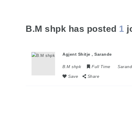
B.M shpk has posted
1
j
Agjent Shitje , Sarande
B.M shpk
Full Time
Saran
Save
Share