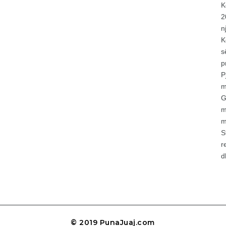
K
2
n
K
s
p
P
m
G
m
m
S
r
d
© 2019 PunaJuaj.com