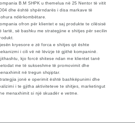
ompania B.M SHPK u themelua në 25 Nentor të vitit
004 dhe është shpërndarës i disa markave të
johura ndërkombëtare.
ompania ofron për klientet e saj produkte te cilësisë
ë lartë, së bashku me strategjine e shitjes për secilin
rodukt.
jesën kryesore e zë forca e shitjes që ështe
ekanizmi i cili vë në lëvizje të gjithë kompaninë.
jithashtu, kjo forcë shitese ndan me klientet tanë
etodat me të sukseshme të promovimit dhe
enaxhimit në tregun shqiptar.
trategjia jonë e operimit është bashkëpunimi dhe
ealizimi i te gjitha aktiviteteve te shitjes, marketingut
he menaxhimit si një skuadër e vetme.