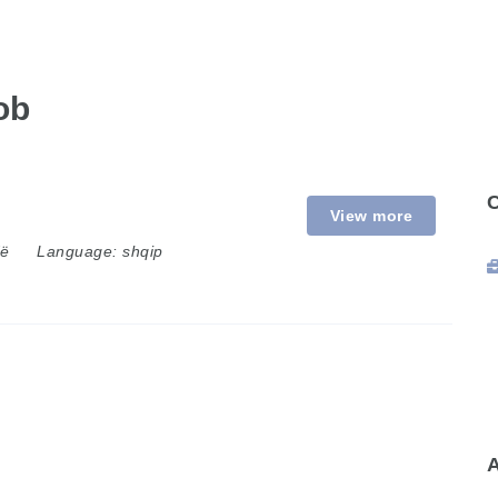
ob
View more
dë
Language:
shqip