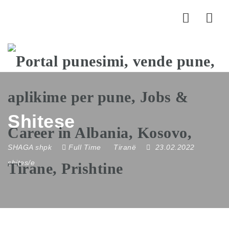
Nav
Shitese
SHAGA shpk
Full Time
Tiranë
23.02.2022
shites/e