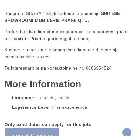
Shoqeria “SHAGA.” Shpk kerkone te punesoje
SHITESE
SHOWROOMI MOBILERIE PRANE QTU.
Preferohen kandidatet me eksperinece te meparshme pune
ne mobileri. Prioritet perben gjuha e huaj.
Kushtet e pune jane te kenaqshme komode dhe me nje
mjedis bashkepunues.
Te interesuarit te na kontaktojne ne nr. 0686054524
More Information
Language
anglisht, italisht
Experience Level
me eksperience
Only candidates can apply for this job.
Login as Candidate