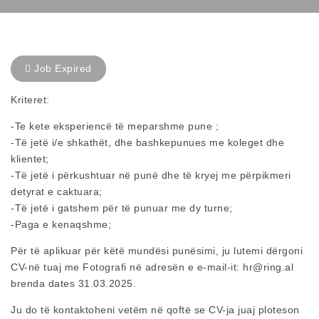
Job Expired
Kriteret:
-Te kete eksperiencë të meparshme pune ;
-Të jetë i/e shkathët, dhe bashkepunues me koleget dhe
klientet;
-Të jetë i përkushtuar në punë dhe të kryej me përpikmeri
detyrat e caktuara;
-Të jetë i gatshem për të punuar me dy turne;
-Paga e kenaqshme;
Për të aplikuar për këtë mundësi punësimi, ju lutemi dërgoni
CV-në tuaj me Fotografi në adresën e e-mail-it:
hr@ring.al
brenda dates 31.03.2025.
Ju do të kontaktoheni vetëm në qoftë se CV-ja juaj ploteson