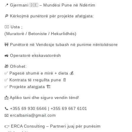
📍 Gjermani 🇩🇪 – Mundësi Pune në Ndërtim
🔎 Kërkojmë punëtorë për projekte afatgjata:
👷‍♂️ Usta ;
(Muratorë / Betoniste / Hekurlidhës)
🚧 Punëtorë në Vendosje tubash në punime nëntokësore
🚜 Operatorë ekskavatorësh
🎁 Ofrohet:
✅ Pagesë shumë e mirë + dieta 💰
✅ Kontrata të rregullta pune 📄
✅ Projekte afatgjata 🏗️
📩 Apliko tani dhe siguro vendin tënd!
📞 +355 69 930 6646 | +355 69 667 6101
📧
ercalbania@gmail.com
👉 ERCA Consulting – Partneri juaj për punësim