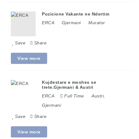
Pozicione Vakante ne Ndertim
ERCA
Gjermani
Murator
Save
Share
View more
Kujdestare e moshes se
trete.Gjermani & Austri
ERCA
Full Time
Austri
,
Gjermani
Save
Share
View more