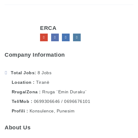
ERCA
Company Information
Total Jobs
8 Jobs
Location
Tiranë
Rruga/Zona
Rruga ¨Emin Duraku¨
Tel/Mob
0699306646 / 0696676101
Profili
Konsulence, Punesim
About Us