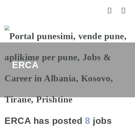
Nav
ERCA
ERCA has posted
8
jobs