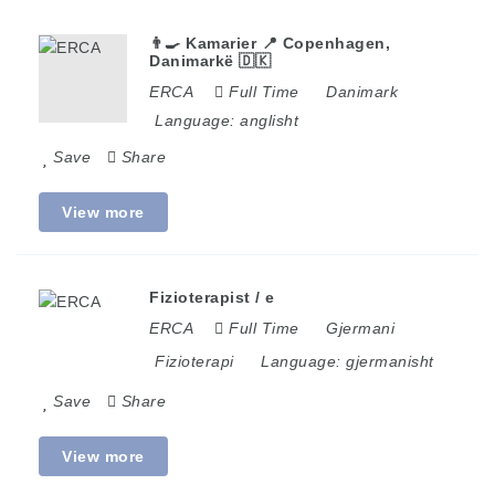
👨‍🍳 Kamarier 📍 Copenhagen,
Danimarkë 🇩🇰
ERCA
Full Time
Danimark
Language:
anglisht
Save
Share
View more
Fizioterapist / e
ERCA
Full Time
Gjermani
Fizioterapi
Language:
gjermanisht
Save
Share
View more