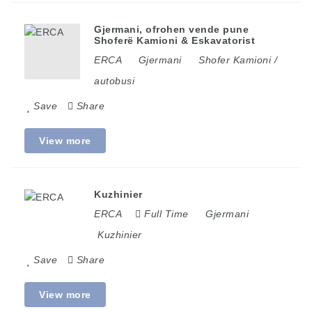
Gjermani, ofrohen vende pune
Shoferë Kamioni & Eskavatorist
ERCA
Gjermani
Shofer Kamioni /
autobusi
Save
Share
View more
Kuzhinier
ERCA
Full Time
Gjermani
Kuzhinier
Save
Share
View more