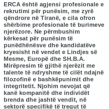
ERCA është agjensi profesionale e
rekrutimi për punësim, me zyrë
qëndrore në Tiranë, e cila ofron
shërbime profesionale të burimeve
njerëzore. Ne përmbushim
kërkesat për punësim të
punëdhënësve dhe kandidatëve
kryesisht në vendet e Lindjes së
Mesme, Europë dhe SH.B.A.
Mirëpresim të gjithë njerëzit me
talente të ndryshme të cilët ndajnë
filozofinë e bashkëpunimit dhe
integritetit. Njohim nevojat që
kanë kompanitë dhe individët
brenda dhe jashtë vendit, në
sektorë specifikë të tregut të