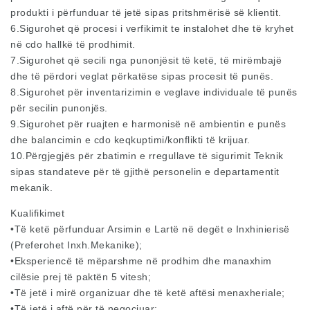
produkti i përfunduar të jetë sipas pritshmërisë së klientit.
6.Sigurohet që procesi i verfikimit te instalohet dhe të kryhet
në cdo hallkë të prodhimit.
7.Sigurohet që secili nga punonjësit të ketë, të mirëmbajë
dhe të përdori veglat përkatëse sipas procesit të punës.
8.Sigurohet për inventarizimin e veglave individuale të punës
për secilin punonjës.
9.Sigurohet për ruajten e harmonisë në ambientin e punës
dhe balancimin e cdo keqkuptimi/konflikti të krijuar.
10.Përgjegjës për zbatimin e rregullave të sigurimit Teknik
sipas standateve për të gjithë personelin e departamentit
mekanik.
Kualifikimet
•Të ketë përfunduar Arsimin e Lartë në degët e Inxhinierisë
(Preferohet Inxh.Mekanike);
•Eksperiencë të mëparshme në prodhim dhe manaxhim
cilësie prej të paktën 5 vitesh;
•Të jetë i mirë organizuar dhe të ketë aftësi menaxheriale;
•Të jetë i aftë për të negociuar;