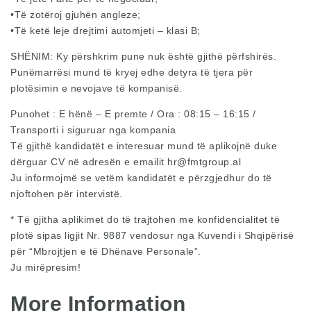
•Të zotëroj gjuhën angleze;
•Të ketë leje drejtimi automjeti – klasi B;
SHËNIM: Ky përshkrim pune nuk është gjithë përfshirës.
Punëmarrësi mund të kryej edhe detyra të tjera për
plotësimin e nevojave të kompanisë.
Punohet : E hënë – E premte / Ora : 08:15 – 16:15 /
Transporti i siguruar nga kompania
Të gjithë kandidatët e interesuar mund të aplikojnë duke
dërguar CV në adresën e emailit
hr@fmtgroup.al
Ju informojmë se vetëm kandidatët e përzgjedhur do të
njoftohen për intervistë.
* Të gjitha aplikimet do të trajtohen me konfidencialitet të
plotë sipas ligjit Nr. 9887 vendosur nga Kuvendi i Shqipërisë
për “Mbrojtjen e të Dhënave Personale”.
Ju mirëpresim!
More Information