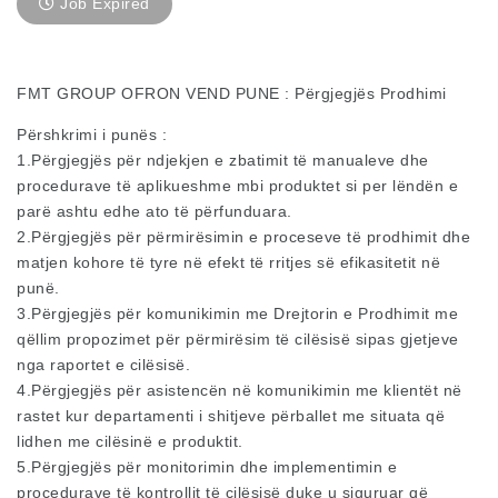
Job Expired
FMT GROUP OFRON VEND PUNE : Përgjegjës Prodhimi
Përshkrimi i punës :
1.Përgjegjës për ndjekjen e zbatimit të manualeve dhe
procedurave të aplikueshme mbi produktet si per lëndën e
parë ashtu edhe ato të përfunduara.
2.Përgjegjës për përmirësimin e proceseve të prodhimit dhe
matjen kohore të tyre në efekt të rritjes së efikasitetit në
punë.
3.Përgjegjës për komunikimin me Drejtorin e Prodhimit me
qëllim propozimet për përmirësim të cilësisë sipas gjetjeve
nga raportet e cilësisë.
4.Përgjegjës për asistencën në komunikimin me klientët në
rastet kur departamenti i shitjeve përballet me situata që
lidhen me cilësinë e produktit.
5.Përgjegjës për monitorimin dhe implementimin e
procedurave të kontrollit të cilësisë duke u siguruar që