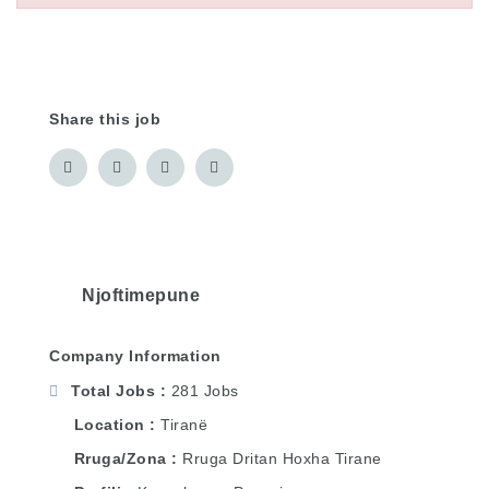
Share this job
Njoftimepune
Company Information
Total Jobs
281 Jobs
Location
Tiranë
Rruga/Zona
Rruga Dritan Hoxha Tirane