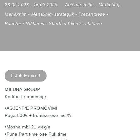
28.02.2026
- 16.03.2026
Agjente shitje
-
Marketing
-
Menaxhim
-
Menaxhim strategjik
-
Prezantuese
-
Punetor / Ndihmes
-
Sherbim Klienti
-
shites/e
Job Expired
MILUNA GROUP
Kerkon te punesoje:
•AGJENT/E PROMOVIMI
Paga 800€ + bonuse ose me %
•Mosha mbi 21 vjeç/e
•Puna Part time ose Full time