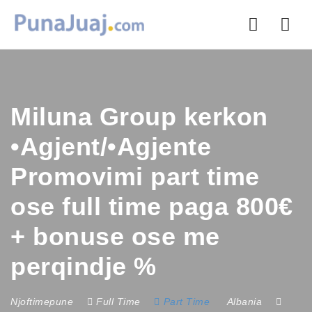
Nav
Miluna Group kerkon
•Agjent/•Agjente
Promovimi part time
ose full time paga 800€
+ bonuse ose me
perqindje %
Njoftimepune
Full Time
Part Time
Albania