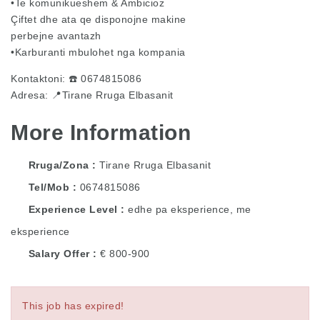
•Te komunikueshem & Ambicioz
Çiftet dhe ata qe disponojne makine
perbejne avantazh
•Karburanti mbulohet nga kompania
Kontaktoni: ☎️ 0674815086
Adresa: 📍Tirane Rruga Elbasanit
More Information
Rruga/Zona
Tirane Rruga Elbasanit
Tel/Mob
0674815086
Experience Level
edhe pa eksperience, me
eksperience
Salary Offer
€ 800-900
This job has expired!