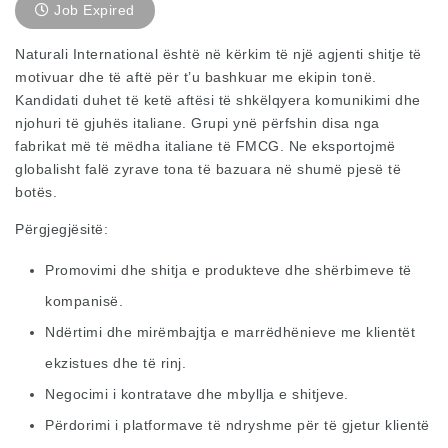
Job Expired
Naturali International është në kërkim të një agjenti shitje të
motivuar dhe të aftë për t’u bashkuar me ekipin tonë.
Kandidati duhet të ketë aftësi të shkëlqyera komunikimi dhe
njohuri të gjuhës italiane. Grupi ynë përfshin disa nga
fabrikat më të mëdha italiane të FMCG. Ne eksportojmë
globalisht falë zyrave tona të bazuara në shumë pjesë të
botës.
Përgjegjësitë:
Promovimi dhe shitja e produkteve dhe shërbimeve të
kompanisë.
Ndërtimi dhe mirëmbajtja e marrëdhënieve me klientët
ekzistues dhe të rinj.
Negocimi i kontratave dhe mbyllja e shitjeve.
Përdorimi i platformave të ndryshme për të gjetur klientë