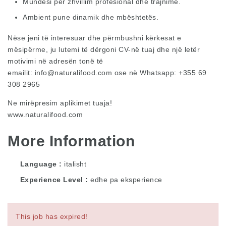
Mundësi për zhvillim profesional dhe trajnime.
Ambient pune dinamik dhe mbështetës.
Nëse jeni të interesuar dhe përmbushni kërkesat e
mësipërme, ju lutemi të dërgoni CV-në tuaj dhe një letër
motivimi në adresën tonë të
emailit:
info@naturalifood.com
ose në Whatsapp: +355 69
308 2965
Ne mirëpresim aplikimet tuaja!
www.naturalifood.com
More Information
Language
italisht
Experience Level
edhe pa eksperience
This job has expired!