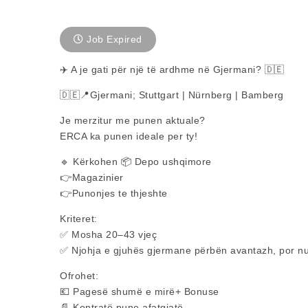
Job Expired
✈️ A je gati për një të ardhme në Gjermani? 🇩🇪
🇩🇪📍Gjermani; Stuttgart | Nürnberg | Bamberg
Je merzitur me punen aktuale?
ERCA ka punen ideale per ty!
🔹 Kërkohen 📦 Depo ushqimore
👉Magazinier
👉Punonjes te thjeshte
Kriteret:
✅ Mosha 20–43 vjeç
✅ Njohja e gjuhës gjermane përbën avantazh, por 
Ofrohet:
💶 Pagesë shumë e mirë+ Bonuse
📄 Kontratë pune afatgjatë