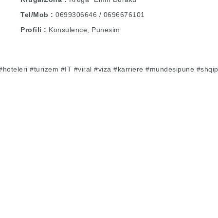
Tel/Mob
0699306646 / 0696676101
Profili
Konsulence, Punesim
#hoteleri
#turizem
#IT
#viral
#viza
#karriere
#mundesipune
#shqip