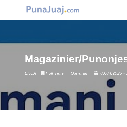
Magazinier/Punonjes
ERCA
Full Time
Gjermani
03.04.2026
-