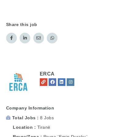
Share this job
ERCA
Company Information
Total Jobs
8 Jobs
Location
Tiranë
Rruga/Zona
Rruga ¨Emin Duraku¨