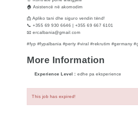
🏠 Asistencë në akomodim
📩 Apliko tani dhe siguro vendin tënd!
📞 +355 69 930 6646 | +355 69 667 6101
📧
ercalbania@gmail.com
#fyp
#fypalbania
#perty
#viral
#rekrutim
#germany
#
More Information
Experience Level
edhe pa eksperience
This job has expired!