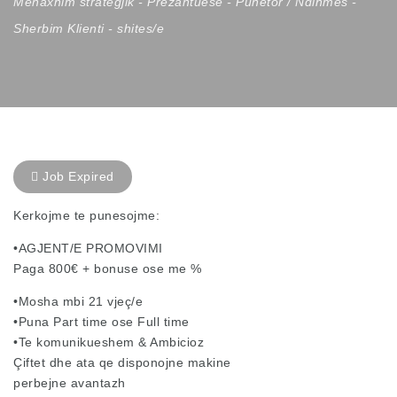
Menaxhim strategjik
-
Prezantuese
-
Punetor / Ndihmes
-
Sherbim Klienti
-
shites/e
Job Expired
Kerkojme te punesojme:
•AGJENT/E PROMOVIMI
Paga 800€ + bonuse ose me %
•Mosha mbi 21 vjeç/e
•Puna Part time ose Full time
•Te komunikueshem & Ambicioz
Çiftet dhe ata qe disponojne makine
perbejne avantazh