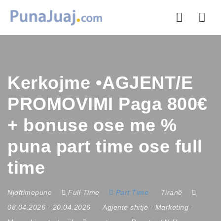
Nav
Kerkojme •AGJENT/E
PROMOVIMI Paga 800€
+ bonuse ose me %
puna part time ose full
time
Njoftimepune
Full Time
Part Time
Tiranë
08.04.2026
- 20.04.2026
Agjente shitje
-
Marketing
-