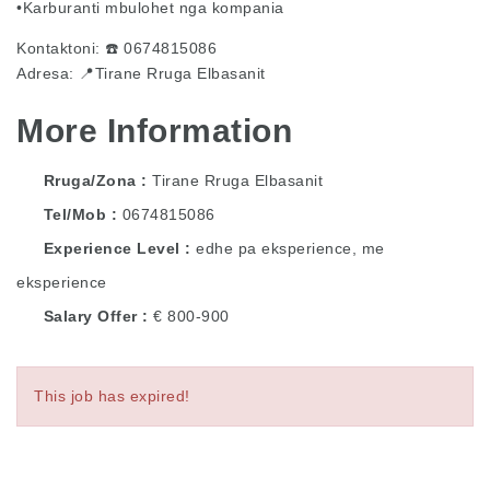
•Karburanti mbulohet nga kompania
Kontaktoni: ☎️ 0674815086
Adresa: 📍Tirane Rruga Elbasanit
More Information
Rruga/Zona
Tirane Rruga Elbasanit
Tel/Mob
0674815086
Experience Level
edhe pa eksperience, me
eksperience
Salary Offer
€ 800-900
This job has expired!