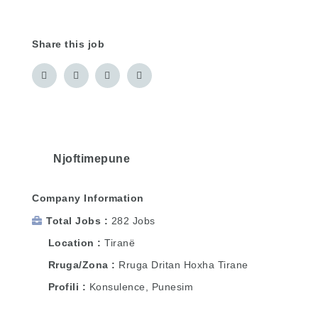
Share this job
Njoftimepune
Company Information
Total Jobs
282 Jobs
Location
Tiranë
Rruga/Zona
Rruga Dritan Hoxha Tirane
Profili
Konsulence, Punesim