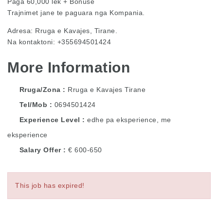
Paga 60,000 lek + Bonuse
Trajnimet jane te paguara nga Kompania.
Adresa: Rruga e Kavajes, Tirane.
Na kontaktoni: +355694501424
More Information
Rruga/Zona
Rruga e Kavajes Tirane
Tel/Mob
0694501424
Experience Level
edhe pa eksperience, me
eksperience
Salary Offer
€ 600-650
This job has expired!