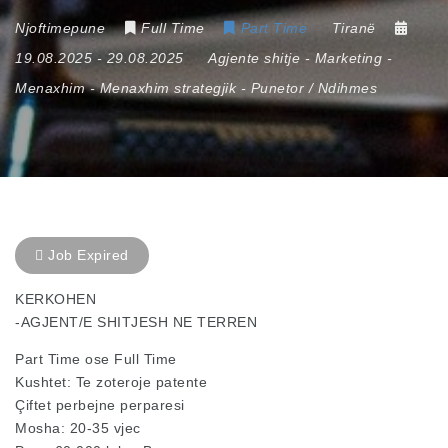
Njoftimepune
Full Time
Part Time
Tiranë
19.08.2025
- 29.08.2025
Agjente shitje
-
Marketing
-
Menaxhim
-
Menaxhim strategjik
-
Punetor / Ndihmes
Job Expired
KERKOHEN
-AGJENT/E SHITJESH NE TERREN
Part Time ose Full Time
Kushtet: Te zoteroje patente
Çiftet perbejne perparesi
Mosha: 20-35 vjec