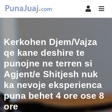
Navi
Kerkohen Djem/Vajza
qe kane deshire te
punojne ne terren si
Agjent/e Shitjesh nuk
ka nevoje eksperienca
puna behet 4 ore ose 8
ore