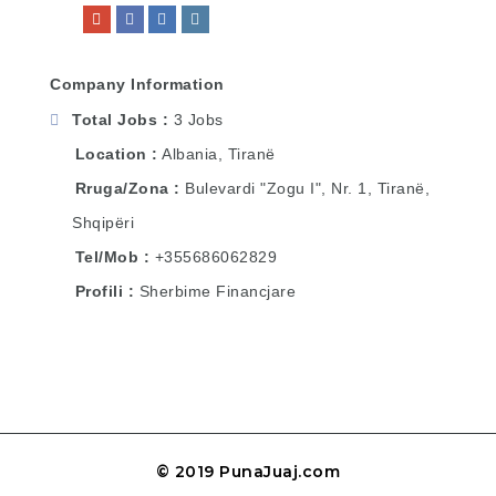
Company Information
Total Jobs
3 Jobs
Location
Albania
,
Tiranë
Rruga/Zona
Bulevardi "Zogu I", Nr. 1, Tiranë,
Shqipëri
Tel/Mob
+355686062829
Profili
Sherbime Financjare
© 2019 PunaJuaj.com