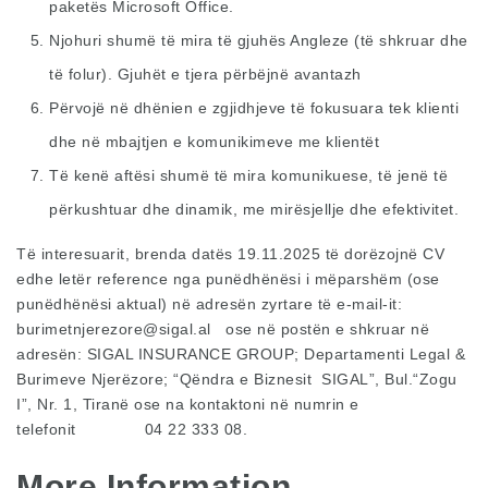
paketës Microsoft Office.
Njohuri shumë të mira të gjuhës Angleze (të shkruar dhe
të folur). Gjuhët e tjera përbëjnë avantazh
Përvojë në dhënien e zgjidhjeve të fokusuara tek klienti
dhe në mbajtjen e komunikimeve me klientët
Të kenë aftësi shumë të mira komunikuese, të jenë të
përkushtuar dhe dinamik, me mirësjellje dhe efektivitet.
Të interesuarit, brenda datës 19.11.2025 të dorëzojnë CV
edhe letër reference nga punëdhënësi i mëparshëm (ose
punëdhënësi aktual) në adresën zyrtare të e-mail-it:
burimetnjerezore@sigal.al
ose në postën e shkruar në
adresën: SIGAL INSURANCE GROUP; Departamenti Legal &
Burimeve Njerëzore; “Qëndra e Biznesit SIGAL”, Bul.“Zogu
I”, Nr. 1, Tiranë ose na kontaktoni në numrin e
telefonit 04 22 333 08.
More Information