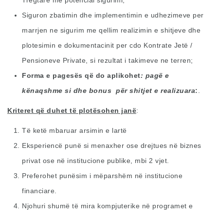
Tregtare me potencial sigurimi;
Siguron zbatimin dhe implementimin e udhezimeve per
marrjen ne sigurim me qellim realizimin e shitjeve dhe
plotesimin e dokumentacinit per cdo Kontrate Jetë /
Pensioneve Private, si rezultat i takimeve ne terren;
Forma e pagesës që do aplikohet
: pagë e
kënaqshme si dhe bonus për shitjet e realizuara
.
Kriteret që duhet të plotësohen janë
:
Të ketë mbaruar arsimin e lartë
Eksperiencë punë si menaxher ose drejtues në biznes
privat ose në institucione publike, mbi 2 vjet.
Preferohet punësim i mëparshëm në institucione
financiare.
Njohuri shumë të mira kompjuterike në programet e