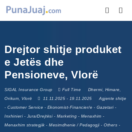
Nav
Drejtor shitje produket
e Jetës dhe
Pensioneve, Vlorë
SIGAL Insurance Group
Full Time
Dhermi
,
Himare
,
Orikum
,
Vlorë
11.11.2025
- 19.11.2025
Agjente shitje
-
Customer Service
-
Ekonomist-Financier/e
-
Gazetari
-
Inxhinieri
-
Jura/Drejtësi
-
Marketing
-
Menaxhim
-
Menaxhim strategjik
-
Mesimdhenie / Pedagogji
-
Others
-