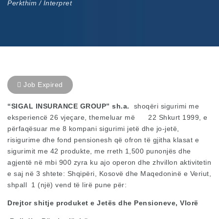
Perkthim / Interpret
Job Expired
“SIGAL INSURANCE GROUP” sh.a.
shoqëri sigurimi me
eksperiencë 26 vjeçare, themeluar më 22 Shkurt 1999, e
përfaqësuar me 8 kompani sigurimi jetë dhe jo-jetë,
risigurime dhe fond pensionesh që ofron të gjitha klasat e
sigurimit me 42 produkte, me rreth 1,500 punonjës dhe
agjentë në mbi 900 zyra ku ajo operon dhe zhvillon aktivitetin
e saj në 3 shtete: Shqipëri, Kosovë dhe Maqedoninë e Veriut,
shpall 1 (një) vend të lirë pune për:
Drejtor shitje produket e Jetës dhe Pensioneve, Vlorë