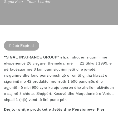
Supervizor | Team Leader
Job Expired
“SIGAL INSURANCE GROUP” sh.a.
shoqëri sigurimi me
eksperiencë 26 vjeçare, themeluar më 22 Shkurt 1999, e
përfaqësuar me 8 kompani sigurimi jetë dhe jo-jetë,
risigurime dhe fond pensionesh që ofron të gjitha klasat e
sigurimit me 42 produkte, me rreth 1,500 punonjës dhe
agjentë në mbi 900 zyra ku ajo operon dhe zhvillon aktivitetin
e saj në 3 shtete: Shqipëri, Kosovë dhe Maqedoninë e Veriut,
shpall 1 (një) vend të lirë pune për:
Drejtor shitje produket e Jetës dhe Pensioneve, Fier