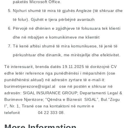
paketës Microsoft Office.
Njohuri shumë të mira të gjuhës Angleze (të shkruar dhe
të folur). Gjuhët e tjera përbëjnë avantazh
Përvojë në dhënien e zgjidhjeve të fokusuara tek klienti
dhe në mbajtjen e komunikimeve me klientët
Të kenë aftësi shumë të mira komunikuese, të jenë të
përkushtuar dhe dinamik, me mirësjellje dhe efektivitet.
Të interesuarit, brenda datës 19.11.2025 të dorëzojnë CV
edhe letër reference nga punëdhënësi i mëparshëm (ose
punëdhënësi aktual) në adresën zyrtare të e-mail-it:
burimetnjerezore@sigal.al
ose në postën e shkruar në
adresën: SIGAL INSURANCE GROUP; Departamenti Legal &
Burimeve Njerëzore; “Qëndra e Biznesit SIGAL”, Bul.“Zogu
I”, Nr. 1, Tiranë ose na kontaktoni në numrin e
telefonit 04 22 333 08.
More Information