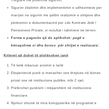
Tregtare me potencial sigurimi;
Siguron zbatimin dhe implementimin e udhezimeve per
marrjen ne sigurim me qellim realizimin e shitjeve dhe
plotesimin e dokumentacinit per cdo Kontrate Jetë /
Pensioneve Private, si rezultat i takimeve ne terren;
Forma e pagesës që do aplikohet
: pagë e
kënaqshme si dhe bonus për shitjet e realizuara
.
Kriteret që duhet të plotësohen janë
:
Të ketë mbaruar arsimin e lartë
Eksperiencë punë si menaxher ose drejtues në biznes
privat ose në institucione publike, mbi 2 vjet.
Preferohet punësim i mëparshëm në institucione
financiare.
Njohuri shumë të mira kompjuterike në programet e