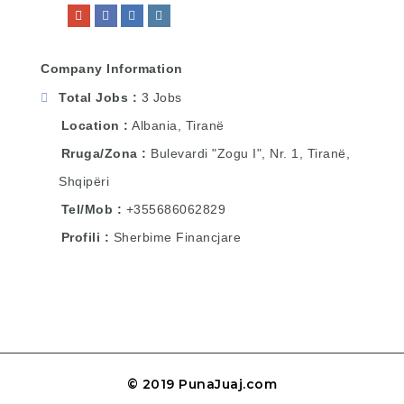
Company Information
Total Jobs
3 Jobs
Location
Albania
,
Tiranë
Rruga/Zona
Bulevardi "Zogu I", Nr. 1, Tiranë,
Shqipëri
Tel/Mob
+355686062829
Profili
Sherbime Financjare
© 2019 PunaJuaj.com