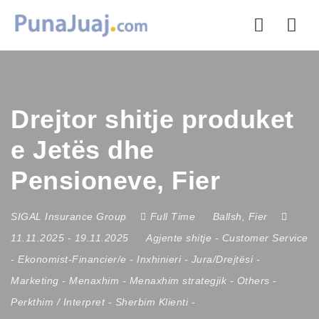
Nav
Drejtor shitje produket
e Jetës dhe
Pensioneve, Fier
SIGAL Insurance Group
Full Time
Ballsh
,
Fier
11.11.2025
- 19.11.2025
Agjente shitje
-
Customer Service
-
Ekonomist-Financier/e
-
Inxhinieri
-
Jura/Drejtësi
-
Marketing
-
Menaxhim
-
Menaxhim strategjik
-
Others
-
Perkthim / Interpret
-
Sherbim Klienti
-