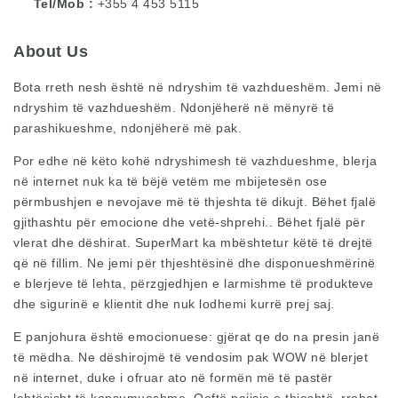
Tel/Mob
+355 4 453 5115
About Us
Bota rreth nesh është në ndryshim të vazhdueshëm. Jemi në
ndryshim të vazhdueshëm. Ndonjëherë në mënyrë të
parashikueshme, ndonjëherë më pak.
Por edhe në këto kohë ndryshimesh të vazhdueshme, blerja
në internet nuk ka të bëjë vetëm me mbijetesën ose
përmbushjen e nevojave më të thjeshta të dikujt. Bëhet fjalë
gjithashtu për emocione dhe vetë-shprehi.. Bëhet fjalë për
vlerat dhe dëshirat. SuperMart ka mbështetur këtë të drejtë
që në fillim. Ne jemi për thjeshtësinë dhe disponueshmërinë
e blerjeve të lehta, përzgjedhjen e larmishme të produkteve
dhe sigurinë e klientit dhe nuk lodhemi kurrë prej saj.
E panjohura është emocionuese: gjërat qe do na presin janë
të mëdha. Ne dëshirojmë të vendosim pak WOW në blerjet
në internet, duke i ofruar ato në formën më të pastër
lehtësisht të konsumueshme. Qoftë pajisje e thjeshtë, rrobat