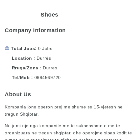
Shoes
Company Information
Total Jobs
0 Jobs
Location
Durrës
Rruga/Zona
Durres
Tel/Mob
0694569720
About Us
Kompania jone operon prej me shume se 15-vjetesh ne
tregun Shqiptar.
Ne jemi nje nga kompanite me te suksesshme e me te
organizuara ne tregun shqiptar, dhe operojme sipas kodit te
punes duke respektuar te gjitha te drejtat e punetoreve.