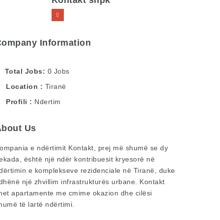
Kontakt shpk
Company Information
Total Jobs
0 Jobs
Location
Tiranë
Profili
Ndertim
About Us
ompania e ndërtimit Kontakt, prej më shumë se dy
ekada, është një ndër kontribuesit kryesorë në
dërtimin e komplekseve rezidenciale në Tiranë, duke
 dhënë një zhvillim infrastrukturës urbane. Kontakt
het apartamente me cmime okazion dhe cilësi
humë të lartë ndërtimi.