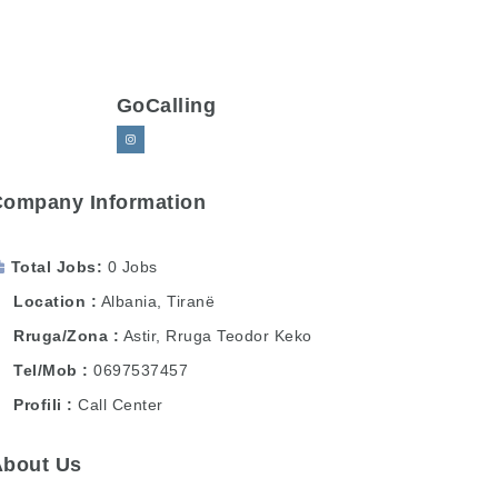
GoCalling
Company Information
Total Jobs
0 Jobs
Location
Albania
,
Tiranë
Rruga/Zona
Astir, Rruga Teodor Keko
Tel/Mob
0697537457
Profili
Call Center
About Us