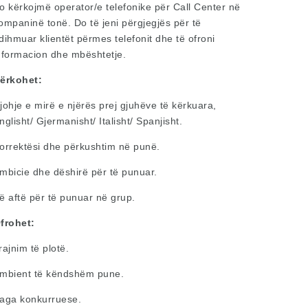
o kërkojmë operator/e telefonike për Call Center në
ompaninë tonë. Do të jeni përgjegjës për të
dihmuar klientët përmes telefonit dhe të ofroni
nformacion dhe mbështetje.
ërkohet:
johje e mirë e njërës prej gjuhëve të kërkuara,
nglisht/ Gjermanisht/ Italisht/ Spanjisht.
orrektësi dhe përkushtim në punë.
mbicie dhe dëshirë për të punuar.
ë aftë për të punuar në grup.
frohet:
rajnim të plotë.
mbient të këndshëm pune.
aga konkurruese.