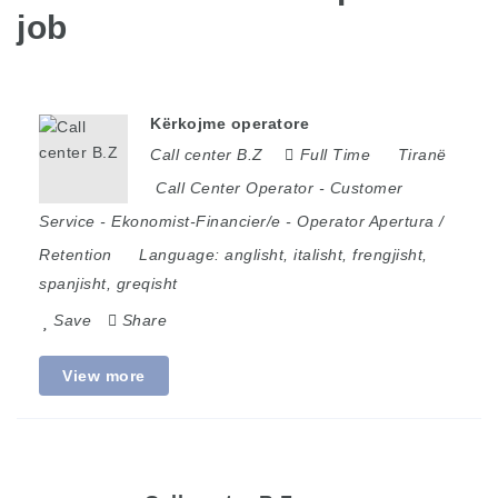
job
Kërkojme operatore
Call center B.Z
Full Time
Tiranë
Call Center Operator
-
Customer
Service
-
Ekonomist-Financier/e
-
Operator Apertura /
Retention
Language:
anglisht, italisht, frengjisht,
spanjisht, greqisht
Save
Share
View more