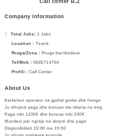
Call center B.Z
Company Information
Total Jobs
1 Jobs
Location
Tiranë
Rruga/Zona
Rruga barrikadave
Tel/Mob
0685714764
Profili
Call Center
About Us
Kerkohen operator ne gjuhet greke dhe frenge
Ju ofrojmë paga dhe bonuse me tëlarta ne treg.
Paga mbi 1200€ dhe bonuse mbi 200€
Mundesi për ngritje ne detyrë dhe page
Disponibiliteti 10:00 me 19:00
Ju ofrojm ambjente komode