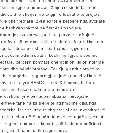
hemeluar në Tiranë në Janar 2013 e cila ofron
ëshillim ligjor e financiar të një cilësie të lartë për
ndividë dhe shoqëri në të gjithë fushat e të drejtës
ivile dhe tregtare. Zyra është e përbërë nga avokatë
he bashkëpunëtorë në fushën financiare.
ëpërmjet avokatëve tanë me përvojë, i ofrojmë
lientëve një shërbim gjithpërfshirës për juridiksionin
hqiptar, duke përfshirë: përfaqësim gjyqësor,
ërfaqësim administrativ, këshillim ligjor, bisedime
regtare, përpilim kontrate dhe opinioni ligjor, ndihmë
igjore dhe administrative. Për t’ju gjendur pranë të
jitha shoqërive tregtare gjatë jetës dhe zhvillimit të
ktivitetit të tyre
BENDO Legal & Financial
ofron
ëshillime fiskale, tatimore e financiare.
ërkushtimi ynë për të përmbushur nevojat e
lientëve tanë na ka sjellë të ndihmojmë disa nga
hoqëritë lider në tregun shqiptar si dhe investitorë të
uaj të njohur në Shqipëri, të cilët veprojnë kryesisht
ë tregtinë e import-eksportit, në fushën e ndërtimit,
nergjisë, financës dhe sigurimeve,