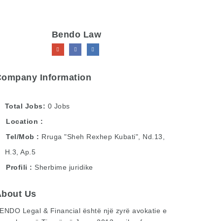
Bendo Law
Company Information
Total Jobs
0 Jobs
Location
Tel/Mob
Rruga "Sheh Rexhep Kubati", Nd.13,
H.3, Ap.5
Profili
Sherbime juridike
About Us
ENDO Legal & Financial
është një zyrë avokatie e