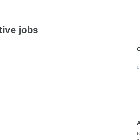
ive jobs
B