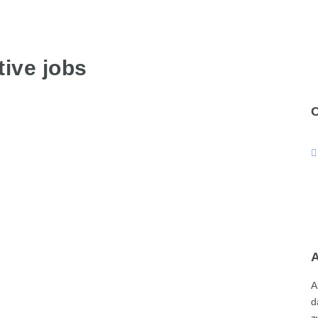
ive jobs
A
d