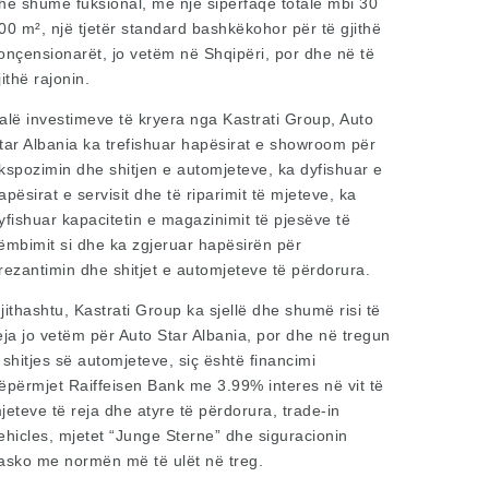
he shumë fuksional, me një sipërfaqe totale mbi 30
00 m², një tjetër standard bashkëkohor për të gjithë
onçensionarët, jo vetëm në Shqipëri, por dhe në të
jithë rajonin.
alë investimeve të kryera nga Kastrati Group, Auto
tar Albania ka trefishuar hapësirat e showroom për
kspozimin dhe shitjen e automjeteve, ka dyfishuar e
apësirat e servisit dhe të riparimit të mjeteve, ka
yfishuar kapacitetin e magazinimit të pjesëve të
ëmbimit si dhe ka zgjeruar hapësirën për
rezantimin dhe shitjet e automjeteve të përdorura.
jithashtu, Kastrati Group ka sjellë dhe shumë risi të
eja jo vetëm për Auto Star Albania, por dhe në tregun
 shitjes së automjeteve, siç është financimi
ëpërmjet Raiffeisen Bank me 3.99% interes në vit të
jeteve të reja dhe atyre të përdorura, trade-in
ehicles, mjetet “Junge Sterne” dhe siguracionin
asko me normën më të ulët në treg.