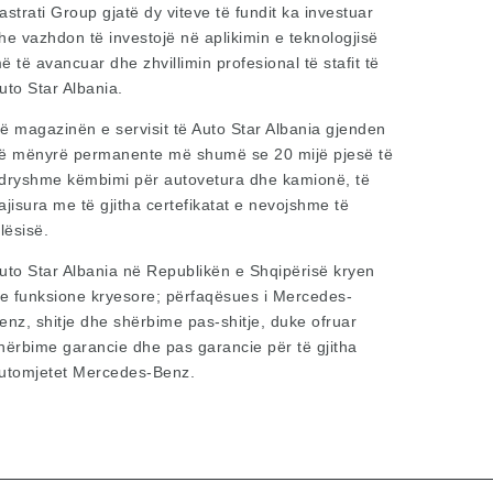
astrati Group gjatë dy viteve të fundit ka investuar
he vazhdon të investojë në aplikimin e teknologjisë
ë të avancuar dhe zhvillimin profesional të stafit të
uto Star Albania.
ë magazinën e servisit të Auto Star Albania gjenden
ë mënyrë permanente më shumë se 20 mijë pjesë të
dryshme këmbimi për autovetura dhe kamionë, të
ajisura me të gjitha certefikatat e nevojshme të
ilësisë.
uto Star Albania në Republikën e Shqipërisë kryen
re funksione kryesore; përfaqësues i Mercedes-
enz, shitje dhe shërbime pas-shitje, duke ofruar
hërbime garancie dhe pas garancie për të gjitha
utomjetet Mercedes-Benz.