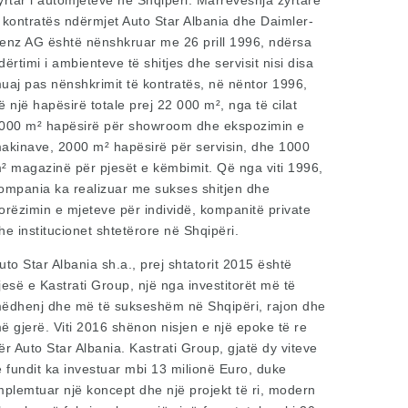
yrtar i automjeteve në Shqipëri. Marrëveshja zyrtare
 kontratës ndërmjet Auto Star Albania dhe Daimler-
enz AG është nënshkruar me 26 prill 1996, ndërsa
dërtimi i ambienteve të shitjes dhe servisit nisi disa
uaj pas nënshkrimit të kontratës, në nëntor 1996,
ë një hapësirë totale prej 22 000 m², nga të cilat
000 m² hapësirë për showroom dhe ekspozimin e
akinave, 2000 m² hapësirë për servisin, dhe 1000
² magazinë për pjesët e këmbimit. Që nga viti 1996,
ompania ka realizuar me sukses shitjen dhe
orëzimin e mjeteve për individë, kompanitë private
he institucionet shtetërore në Shqipëri.
uto Star Albania sh.a., prej shtatorit 2015 është
jesë e Kastrati Group, një nga investitorët më të
ëdhenj dhe më të sukseshëm në Shqipëri, rajon dhe
ë gjerë. Viti 2016 shënon nisjen e një epoke të re
ër Auto Star Albania. Kastrati Group, gjatë dy viteve
ë fundit ka investuar mbi 13 milionë Euro, duke
mplemtuar një koncept dhe një projekt të ri, modern