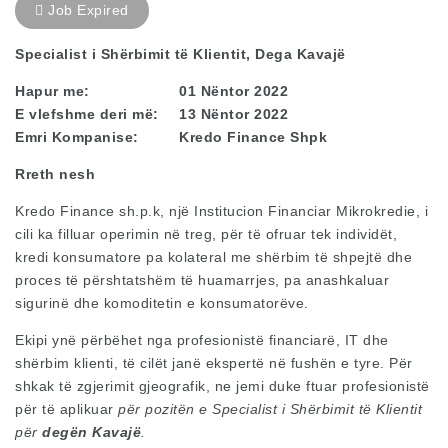
Job Expired
Specialist i Shërbimit të Klientit, Dega Kavajë
Hapur me:
01 Nëntor 2022
E vlefshme deri më:
13 Nëntor 2022
Emri Kompanise:
Kredo Finance Shpk
Rreth nesh
Kredo Finance sh.p.k, një Institucion Financiar Mikrokredie, i
cili ka filluar operimin në treg, për të ofruar tek individët,
kredi konsumatore pa kolateral me shërbim të shpejtë dhe
proces të përshtatshëm të huamarrjes, pa anashkaluar
sigurinë dhe komoditetin e konsumatorëve.
Ekipi ynë përbëhet nga profesionistë financiarë, IT dhe
shërbim klienti, të cilët janë ekspertë në fushën e tyre. Për
shkak të zgjerimit gjeografik, ne jemi duke ftuar profesionistë
për të aplikuar
për
pozitën e Specialist i Shërbimit të Klientit
për
degën Kavajë
.