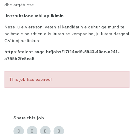
dhe argëtuese
Instruksione mbi aplikimin
Nese ju e vleresoni veten si kandidatin e duhur qe mund te
ndihmoje ne rritjen e kultures se kompanise, ju lutem dergoni
CV tuaj ne linkun:
https://talent.sage.hr/jobs/17f14cd9-5943-40ce-a241-
a755b2fe5ea5
This job has expired!
Share this job