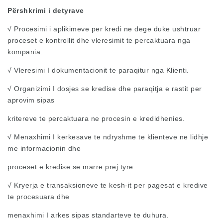
Përshkrimi i detyrave
√ Procesimi i aplikimeve per kredi ne dege duke ushtruar
proceset e kontrollit dhe vleresimit te percaktuara nga
kompania.
√ Vleresimi I dokumentacionit te paraqitur nga Klienti.
√ Organizimi I dosjes se kredise dhe paraqitja e rastit per
aprovim sipas
kritereve te percaktuara ne procesin e kredidhenies.
√ Menaxhimi I kerkesave te ndryshme te klienteve ne lidhje
me informacionin dhe
proceset e kredise se marre prej tyre.
√ Kryerja e transaksioneve te kesh-it per pagesat e kredive
te procesuara dhe
menaxhimi I arkes sipas standarteve te duhura.