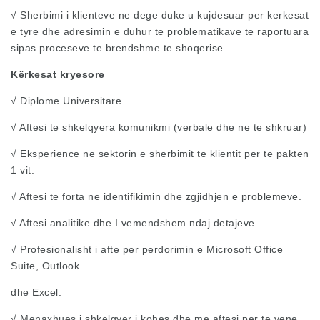
√ Sherbimi i klienteve ne dege duke u kujdesuar per kerkesat
e tyre dhe adresimin e duhur te problematikave te raportuara
sipas proceseve te brendshme te shoqerise.
Kërkesat kryesore
√ Diplome Universitare
√ Aftesi te shkelqyera komunikmi (verbale dhe ne te shkruar)
√ Eksperience ne sektorin e sherbimit te klientit per te pakten
1 vit.
√ Aftesi te forta ne identifikimin dhe zgjidhjen e problemeve.
√ Aftesi analitike dhe I vemendshem ndaj detajeve.
√ Profesionalisht i afte per perdorimin e Microsoft Office
Suite, Outlook
dhe Excel.
√ Menaxhues i shkelqyer i kohes dhe me aftesi per te vene