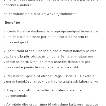
prioritet e duhura
ne permbushjen e disa detyrave njekohesisht.
Benefitet
√ Kredo Finance deshiron te krijoje nje ambjent te vecante
pune dhe eshte krenar per mundesite e barabarta te
punesimit qe ofron
√ Institucioni Kredo Financë pjesë e mikrofinancës përvec
pagës e cila për cdo pozicion pune është e miratuar me
vendim të Bordi Drejtues ofron benefite financiare për
pozicionet e punës të cilat janë më konkretisht .
√ Për nivelin Specialist ofrohet Paga + Bonus + Paketa e
sigurimit mjekësor check- up kryerje analizash laboratorike
√ Trajnime zhvillimi per aftësitë profesionale dhe
ndërpersonale
√ Aktivitete dhe organizime të ndryshme kulturore, sportive