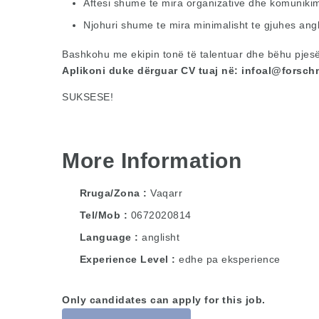
Aftesi shume te mira organizative dhe komunikim
Njohuri shume te mira minimalisht te gjuhes ang
Bashkohu me ekipin tonë të talentuar dhe bëhu pjes
Aplikoni duke dërguar CV tuaj në:
infoal@forsch
SUKSESE!
More Information
Rruga/Zona
Vaqarr
Tel/Mob
0672020814
Language
anglisht
Experience Level
edhe pa eksperience
Only candidates can apply for this job.