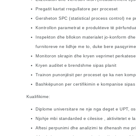
Pregatit kartat rregullatore per proceset
Gersheton SPC (statistical process control) ne p
Kontrollon parametrat e produkteve të përfunduar 
Inspekton dhe bllokon materialet jo-konform dhe
furnitoreve ne lidhje me to, duke bere pasqyrim
Monitoron skrapin dhe kryen veprimet perkates
Kryen auditet e brendshme sipas planit
Trainon punonjësit per proceset qe ka nen komp
Bashkëpunon per certifikimin e kompanise sipas
Kualifikime:
Diplome universitare ne nje nga deget e UPT, os
Njohje mbi standarded e cilesise , aktivitetet e 
Aftesi perpunimi dhe analizimi te dhenash me prir