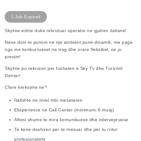
Job Expired
Skyline eshte duke rekrutuar operator ne gjuhen italiane!
Nese doni te punoni ne nje ambient pune dinamik, me paga
nga me konkurrueset ne treg dhe orare fleksibel, ne ju
presim!
Skyline po rekruton per fushaten e Sky Tv dhe Turizmit
Dentar!
Cfare kerkojme ne?
Italishte ne nivel mbi mesataren
Eksperience ne Call Center (minimumi 6 muaj)
Aftesi shume te mira komunikuese dhe ndervepruese
Te kene deshiren per te mesuar dhe per tu rritur
profesionalisht