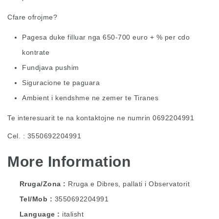
Cfare ofrojme?
Pagesa duke filluar nga 650-700 euro + % per cdo
kontrate
Fundjava pushim
Siguracione te paguara
Ambient i kendshme ne zemer te Tiranes
Te interesuarit te na kontaktojne ne numrin 0692204991
Cel. : 3550692204991
More Information
Rruga/Zona
Rruga e Dibres, pallati i Observatorit
Tel/Mob
3550692204991
Language
italisht