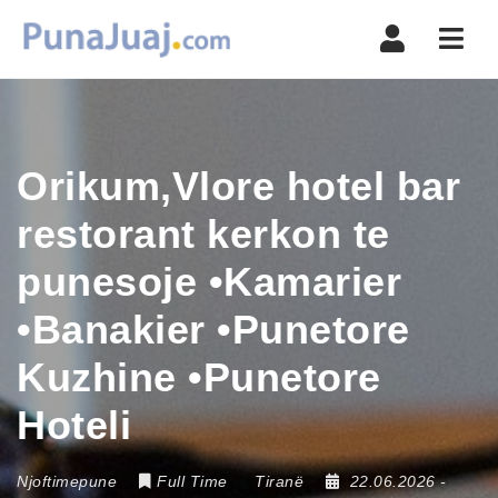
Navi
Orikum,Vlore hotel bar
restorant kerkon te
punesoje •Kamarier
•Banakier •Punetore
Kuzhine •Punetore
Hoteli
Njoftimepune
Full Time
Tiranë
22.06.2026
-