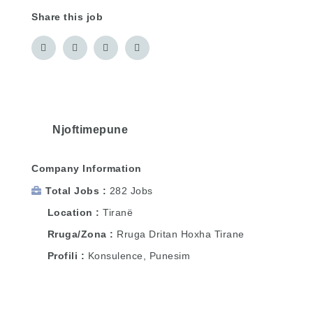
Share this job
Njoftimepune
Company Information
Total Jobs
282 Jobs
Location
Tiranë
Rruga/Zona
Rruga Dritan Hoxha Tirane
Profili
Konsulence, Punesim