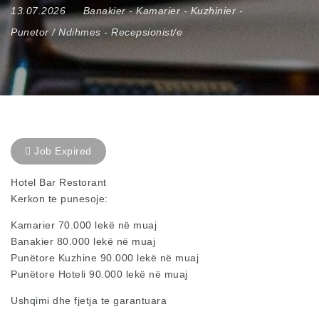
13.07.2026
Banakier
-
Kamarier
-
Kuzhinier
-
Punetor / Ndihmes
-
Recepsionist/e
Job Expired
Hotel Bar Restorant
Kerkon te punesoje:
Kamarier 70.000 lekë në muaj
Banakier 80.000 lekë në muaj
Punëtore Kuzhine 90.000 lekë në muaj
Punëtore Hoteli 90.000 lekë në muaj
Ushqimi dhe fjetja te garantuara