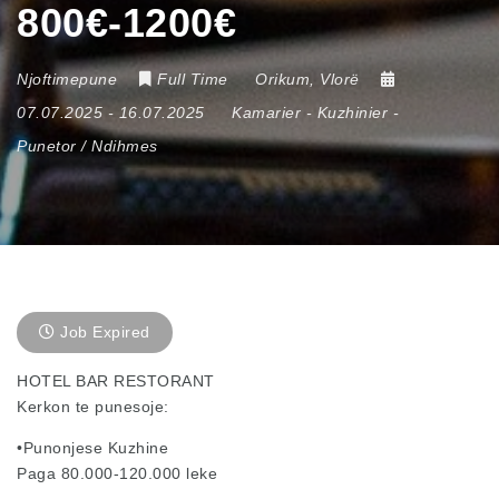
800€-1200€
Njoftimepune
Full Time
Orikum
,
Vlorë
07.07.2025
- 16.07.2025
Kamarier
-
Kuzhinier
-
Punetor / Ndihmes
Job Expired
HOTEL BAR RESTORANT
Kerkon te punesoje:
•Punonjese Kuzhine
Paga 80.000-120.000 leke