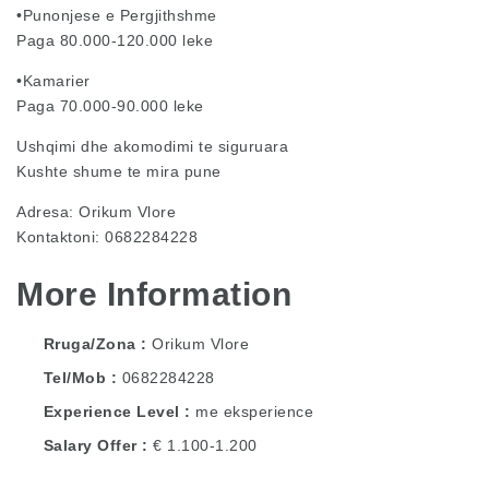
•Punonjese e Pergjithshme
Paga 80.000-120.000 leke
•Kamarier
Paga 70.000-90.000 leke
Ushqimi dhe akomodimi te siguruara
Kushte shume te mira pune
Adresa: Orikum Vlore
Kontaktoni: 0682284228
More Information
Rruga/Zona
Orikum Vlore
Tel/Mob
0682284228
Experience Level
me eksperience
Salary Offer
€ 1.100-1.200