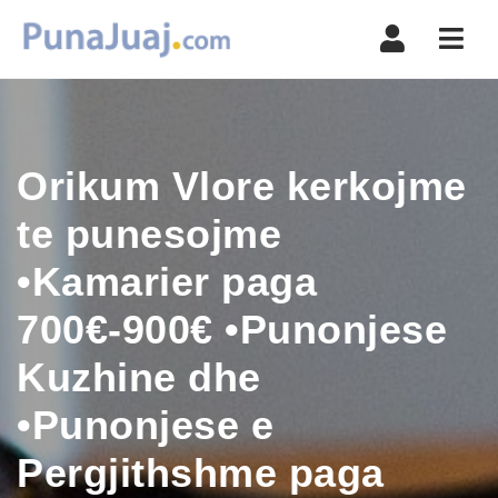
Navi
Orikum Vlore kerkojme
te punesojme
•Kamarier paga
700€-900€ •Punonjese
Kuzhine dhe
•Punonjese e
Pergjithshme paga