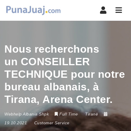
Navi
Nous recherchons
un CONSEILLER
TECHNIQUE pour notre
bureau albanais, à
Tirana, Arena Center.
Webhelp Albania Shpk
Full Time
Tiranë
19.10.2021
Customer Service