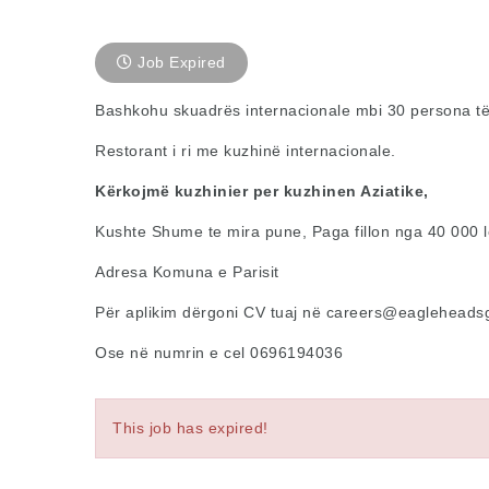
Job Expired
Bashkohu skuadrës internacionale mbi 30 persona të 
Restorant i ri me kuzhinë internacionale.
Kërkojmë kuzhinier per kuzhinen Aziatike,
Kushte Shume te mira pune, Paga fillon nga 40 000 
Adresa Komuna e Parisit
Për aplikim dërgoni CV tuaj në
careers@eagleheads
Ose në numrin e cel 0696194036
This job has expired!