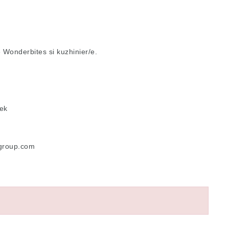
Wonderbites si kuzhinier/e.
lek
group.com