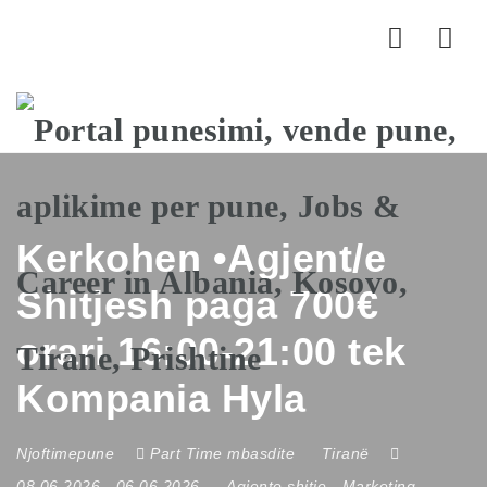
Nav
Kerkohen •Agjent/e
Shitjesh paga 700€
orari 16:00-21:00 tek
Kompania Hyla
Njoftimepune
Part Time mbasdite
Tiranë
08.06.2026
- 06.06.2026
Agjente shitje
-
Marketing
-