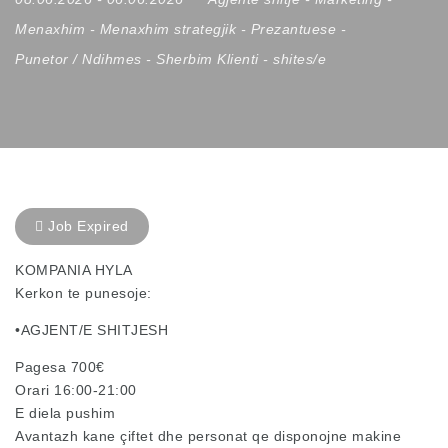
Menaxhim
-
Menaxhim strategjik
-
Prezantuese
-
Punetor / Ndihmes
-
Sherbim Klienti
-
shites/e
Job Expired
KOMPANIA HYLA
Kerkon te punesoje:
•AGJENT/E SHITJESH
Pagesa 700€
Orari 16:00-21:00
E diela pushim
Avantazh kane çiftet dhe personat qe disponojne makine