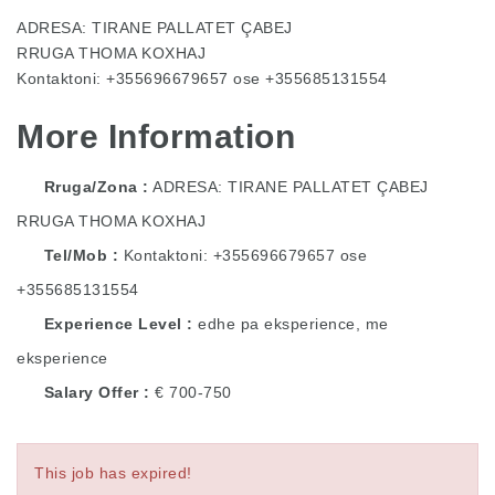
ADRESA: TIRANE PALLATET ÇABEJ
RRUGA THOMA KOXHAJ
Kontaktoni: +355696679657 ose +355685131554
More Information
Rruga/Zona
ADRESA: TIRANE PALLATET ÇABEJ
RRUGA THOMA KOXHAJ
Tel/Mob
Kontaktoni: +355696679657 ose
+355685131554
Experience Level
edhe pa eksperience, me
eksperience
Salary Offer
€ 700-750
This job has expired!