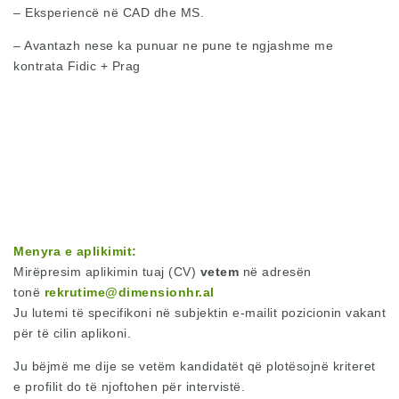
– Eksperiencë në CAD dhe MS.
– Avantazh nese ka punuar ne pune te ngjashme me
kontrata Fidic + Prag
Menyra e aplikimit:
Mirëpresim aplikimin tuaj (CV)
vetem
në adresën
tonë
rekrutime@dimensionhr.al
Ju lutemi të specifikoni në subjektin e-mailit pozicionin vakant
për të cilin aplikoni.
Ju bëjmë me dije se vetëm kandidatët që plotësojnë kriteret
e profilit do të njoftohen për intervistë.