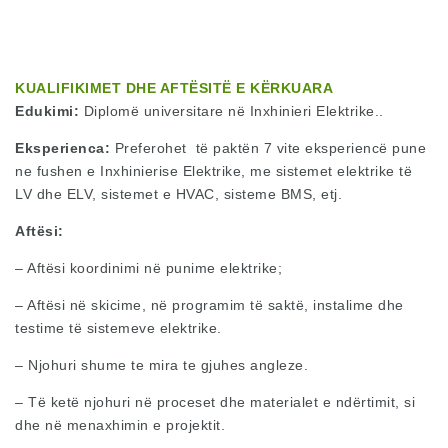
KUALIFIKIMET DHE AFTËSITË E KËRKUARA
Edukimi:
Diplomë universitare në Inxhinieri Elektrike..
Eksperienca:
Preferohet të paktën 7 vite eksperiencë pune
ne fushen e Inxhinierise Elektrike, me sistemet elektrike të
LV dhe ELV, sistemet e HVAC, sisteme BMS, etj.
Aftësi:
– Aftësi koordinimi në punime elektrike;
– Aftësi në skicime, në programim të saktë, instalime dhe
testime të sistemeve elektrike.
– Njohuri shume te mira te gjuhes angleze.
– Të ketë njohuri në proceset dhe materialet e ndërtimit, si
dhe në menaxhimin e projektit.