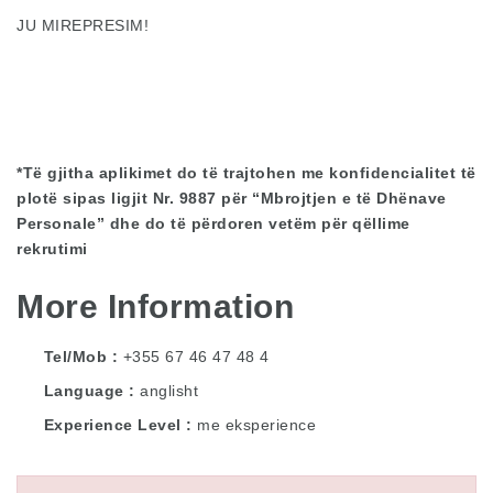
JU MIREPRESIM!
*
Të gjitha aplikimet do të trajtohen me konfidencialitet të
plotë sipas ligjit Nr. 9887 për “Mbrojtjen e të Dhënave
Personale
”
dhe do të përdoren vetëm për qëllime
rekrutimi
More Information
Tel/Mob
+355 67 46 47 48 4
Language
anglisht
Experience Level
me eksperience