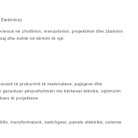
Elektrik/e)
riencë në zhvillimin, menaxhimin, projektimin dhe zbatimin
 saj dhe është në kërkim të një:
ocesit të prokurimit të materialeve, pajisjeve dhe
e garantuar përputhshmëri me kërkesat teknike, optimizim
kses të projekteve.
abllo, transformatorë, switchgear, panele elektrike, sisteme