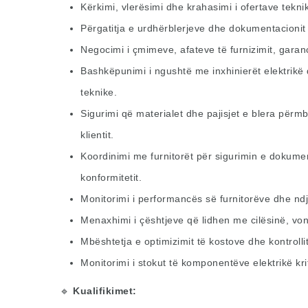
Kërkimi, vlerësimi dhe krahasimi i ofertave tekni
Përgatitja e urdhërblerjeve dhe dokumentacionit
Negocimi i çmimeve, afateve të furnizimit, garan
Bashkëpunimi i ngushtë me inxhinierët elektrikë
teknike.
Sigurimi që materialet dhe pajisjet e blera përm
klientit.
Koordinimi me furnitorët për sigurimin e dokumen
konformitetit.
Monitorimi i performancës së furnitorëve dhe ndj
Menaxhimi i çështjeve që lidhen me cilësinë, vo
Mbështetja e optimizimit të kostove dhe kontrolli
Monitorimi i stokut të komponentëve elektrikë kri
🔹
Kualifikimet: