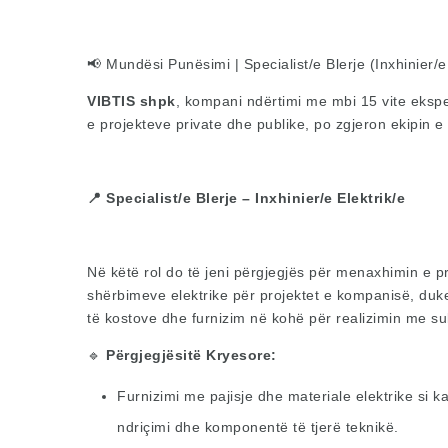
📢 Mundësi Punësimi | Specialist/e Blerje (Inxhinier/e 
VIBTIS shpk
, kompani ndërtimi me mbi 15 vite ekspe
e projekteve private dhe publike, po zgjeron ekipin e
📍 Specialist/e Blerje – Inxhinier/e Elektrik/e
Në këtë rol do të jeni përgjegjës për menaxhimin e pr
shërbimeve elektrike për projektet e kompanisë, duk
të kostove dhe furnizim në kohë për realizimin me su
🔹
Përgjegjësitë Kryesore:
Furnizimi me pajisje dhe materiale elektrike si k
ndriçimi dhe komponentë të tjerë teknikë.