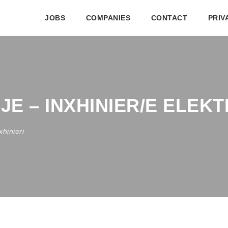
JOBS
COMPANIES
CONTACT
PRIV
JE – INXHINIER/E ELEKT
xhinieri