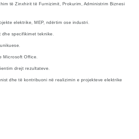
him të Zinxhirit të Furnizimit, Prokurim, Administrim Biznesi
ekte elektrike, MEP, ndërtim ose industri.
t dhe specifikimet teknike.
munikuese.
 Microsoft Office.
entim drejt rezultateve.
ist dhe të kontribuoni në realizimin e projekteve elektrike