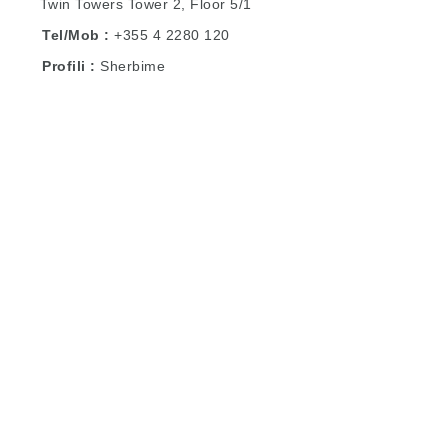
Twin Towers Tower 2, Floor 5/1
Tel/Mob
+355 4 2280 120
Profili
Sherbime