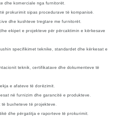
ke dhe komerciale nga furnitorët.
 të prokurimit sipas procedurave të kompanisë.
cive dhe kushteve tregtare me furnitorët.
 dhe ekipet e projekteve për përcaktimin e kërkesave
bushin specifikimet teknike, standardet dhe kërkesat e
tacionit teknik, certifikatave dhe dokumenteve të
ekja e afateve të dorëzimit.
nesat në furnizim dhe garancitë e produkteve.
t të buxheteve të projekteve.
tikë dhe përgatitja e raporteve të prokurimit.