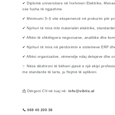
✔ Diplomë universitare në Inxhinieri Elektrike, Menax
ose fusha të ngjashme.
✔ Minimumi 3–5 vite eksperiencë në prokurim për proj
✔ Njohuri të mira mbi materialet elektrike, standarde
✔ Aftësi të shkëlqyera negociuese, analitike dhe ko
✔ Njohuri të mira në përdorimin e sistemeve ERP dhe
✔ Aftësi organizative, vëmendje ndaj detajeve dhe ori
✨ Nëse dëshironi të bëheni pjesë e një ekipi profesion
me standarde të larta, ju ftojmë të aplikoni.
📩 Dërgoni CV-në tuaj në:
info@vibtis.al
📞 069 40 200 38