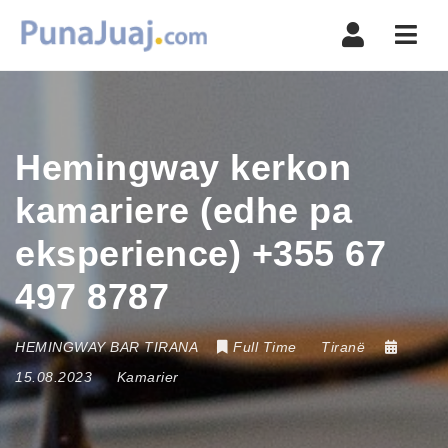
Navi
Hemingway kerkon
kamariere (edhe pa
eksperience) +355 67
497 8787
HEMINGWAY BAR TIRANA
Full Time
Tiranë
15.08.2023
Kamarier