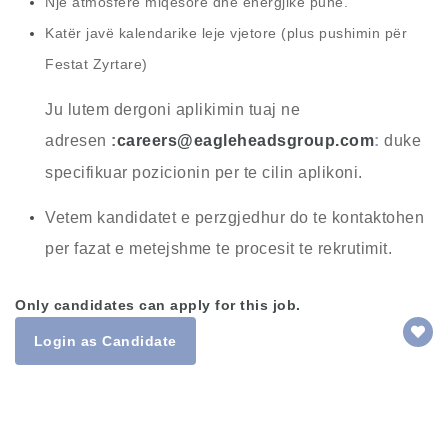
Një atmosferë miqësore dhe energjike pune.
Katër javë kalendarike leje vjetore (plus pushimin për
Festat Zyrtare)
Ju lutem dergoni aplikimin tuaj ne
adresen
careers@eagleheadsgroup.com
duke
specifikuar pozicionin per te cilin aplikoni.
Vetem kandidatet e perzgjedhur do te kontaktohen
per fazat e metejshme te procesit te rekrutimit.
Only candidates can apply for this job.
Login as Candidate