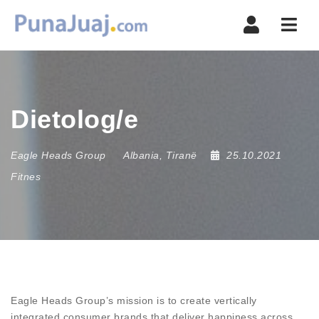
Navi
Dietolog/e
Eagle Heads Group
Albania
,
Tiranë
25.10.2021
Fitnes
Eagle Heads Group’s mission is to create vertically
integrated consumer brands that deliver happiness across