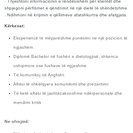
· Thjeshtoni informacionin e rëndësishëm për klientët dhe
shpjegoni përfitimet e qëndrimit në një dietë të shëndetshme
. Ndihmoni në krijimin e qëllimeve afatshkurtra dhe afatgjata.
Kërkesat:
Eksperiencë të mëparëshme punësimi ne një pozicion të
ngjashëm.
Diplomë Bachelor në fushën e dietologjisë, shkenca
ushqimore ose fushave të ngjashme.
Të komunikoj në Anglisht.
Aftësi të shkëlqyera komunikimi dhe prezantimi
Të ketë aftësi të jashtëzakonshme ndërpersonale dhe
mendimi kritik
Ne ofrojm
ë
: