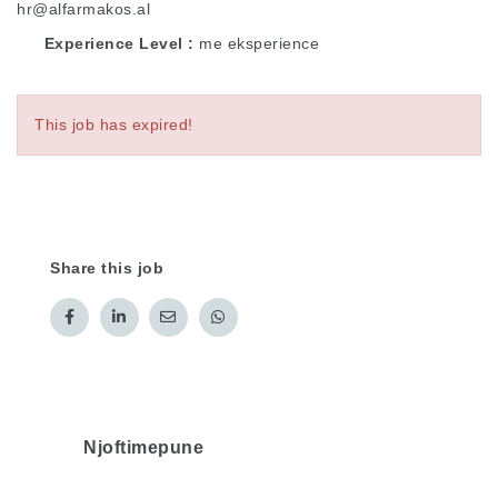
hr@alfarmakos.al
Experience Level
me eksperience
This job has expired!
Share this job
Njoftimepune