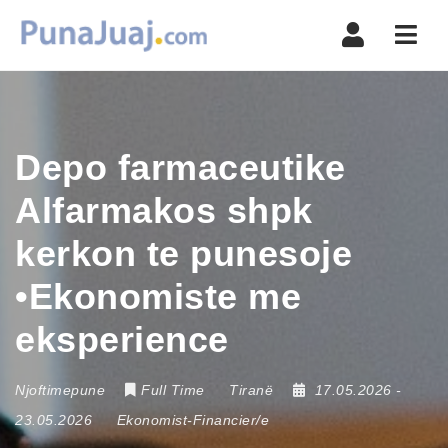
Navi
Depo farmaceutike
Alfarmakos shpk
kerkon te punesoje
•Ekonomiste me
eksperience
Njoftimepune
Full Time
Tiranë
17.05.2026
-
23.05.2026
Ekonomist-Financier/e