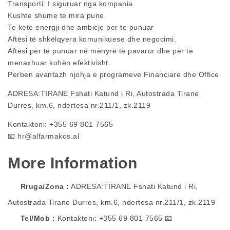
Transporti: I siguruar nga kompania
Kushte shume te mira pune
Te kete energji dhe ambicje per te punuar
Aftësi të shkëlqyera komunikuese dhe negocimi.
Aftësi për të punuar në mënyrë të pavarur dhe për të
menaxhuar kohën efektivisht.
Perben avantazh njohja e programeve Financiare dhe Office
ADRESA:TIRANE Fshati Katund i Ri, Autostrada Tirane
Durres, km.6, ndertesa nr.211/1, zk.2119
Kontaktoni: +355 69 801 7565
📧
hr@alfarmakos.al
More Information
Rruga/Zona
ADRESA:TIRANE Fshati Katund i Ri,
Autostrada Tirane Durres, km.6, ndertesa nr.211/1, zk.2119
Tel/Mob
Kontaktoni: +355 69 801 7565 📧