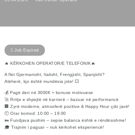
Job Expired
🔥 KËRKOHEN OPERATOR/E TELEFONIK🔥
A flet Gjermanisht, Italisht, Frengjisht, Spanjisht?
Atëherë, kjo është mundësia jote! 💥
💰 Pagë deri në 3000€ + bonuse motivuese
🚀 Rritje e shpejtë në karrierë – bazuar në performancë
🏢 Zyrë moderne, atmosferë pozitive & Happy Hour çdo javë!
🕙 Orar komod: 10:00 – 19:00
🛌 Fundjava pushim – sepse balanca është e rëndësishme!
🎓 Trajnim i paguar – nuk kërkohet eksperiencë!