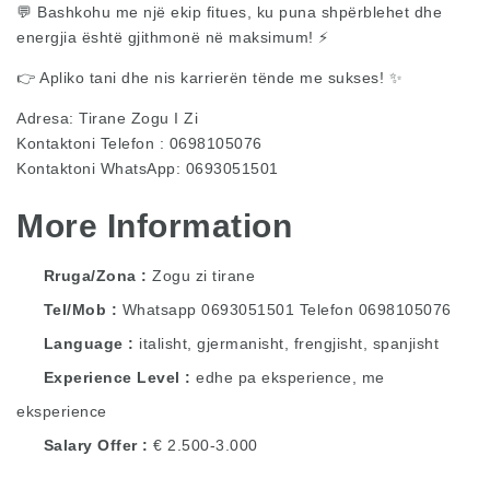
💬 Bashkohu me një ekip fitues, ku puna shpërblehet dhe
energjia është gjithmonë në maksimum! ⚡
👉 Apliko tani dhe nis karrierën tënde me sukses! ✨
Adresa: Tirane Zogu I Zi
Kontaktoni Telefon : 0698105076
Kontaktoni WhatsApp: 0693051501
More Information
Rruga/Zona
Zogu zi tirane
Tel/Mob
Whatsapp 0693051501 Telefon 0698105076
Language
italisht, gjermanisht, frengjisht, spanjisht
Experience Level
edhe pa eksperience, me
eksperience
Salary Offer
€ 2.500-3.000