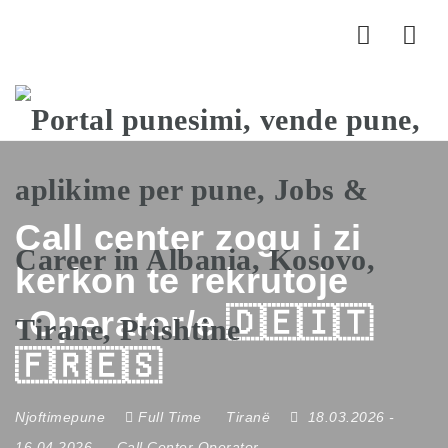
Nav
Call center zogu i zi
kerkon te rekrutoje
•Operator/e 🇩🇪🇮🇹
🇫🇷🇪🇸
Njoftimepune
Full Time
Tiranë
18.03.2026
-
16.04.2026
Call Center Operator