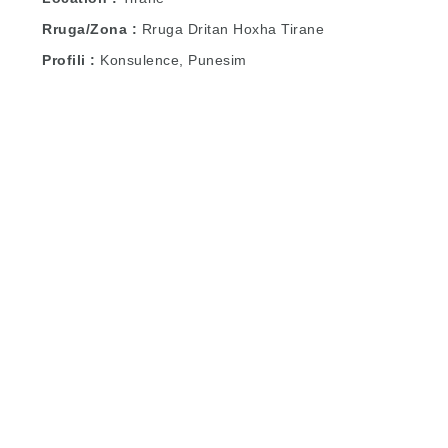
Rruga/Zona
Rruga Dritan Hoxha Tirane
Profili
Konsulence, Punesim