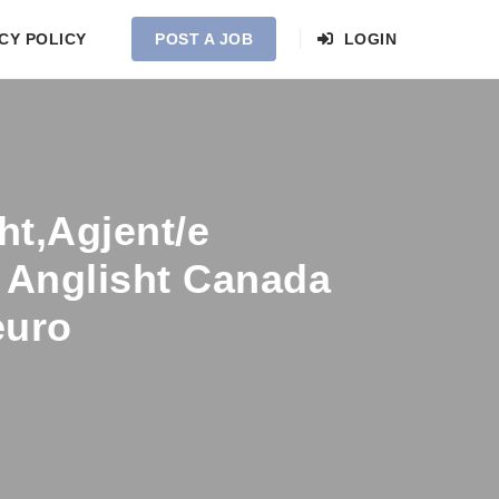
CY POLICY
POST A JOB
LOGIN
sht,Agjent/e
n Anglisht Canada
euro