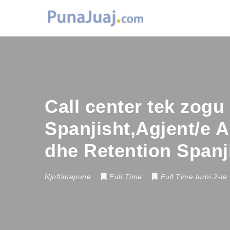
Call center tek zogu 
Spanjisht,Agjent/e 
dhe Retention Spanj
Njoftimepune
Full Time
Full Time turni 2-te