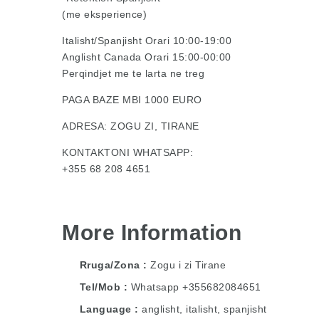
(me eksperience)
Italisht/Spanjisht Orari 10:00-19:00
Anglisht Canada Orari 15:00-00:00
Perqindjet me te larta ne treg
PAGA BAZE MBI 1000 EURO
ADRESA: ZOGU ZI, TIRANE
KONTAKTONI WHATSAPP:
+355 68 208 4651
More Information
Rruga/Zona
Zogu i zi Tirane
Tel/Mob
Whatsapp +355682084651
Language
anglisht, italisht, spanjisht