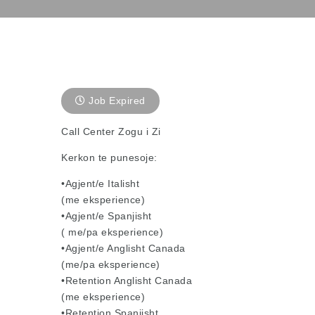
Job Expired
Call Center Zogu i Zi
Kerkon te punesoje:
•Agjent/e Italisht
(me eksperience)
•Agjent/e Spanjisht
( me/pa eksperience)
•Agjent/e Anglisht Canada
(me/pa eksperience)
•Retention Anglisht Canada
(me eksperience)
•Retention Spanjisht