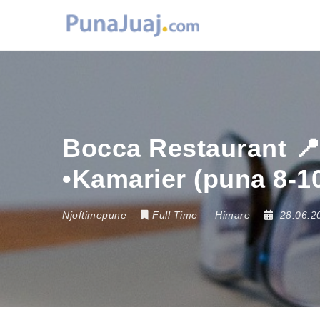
Bocca Restaurant 📍
•Kamarier (puna 8-1
Njoftimepune
Full Time
Himare
28.06.