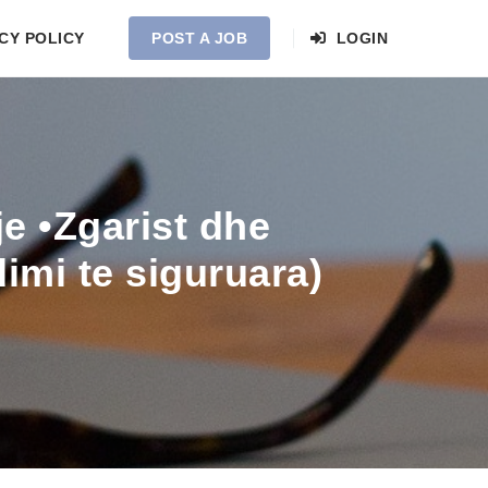
CY POLICY
POST A JOB
LOGIN
e •Zgarist dhe
imi te siguruara)