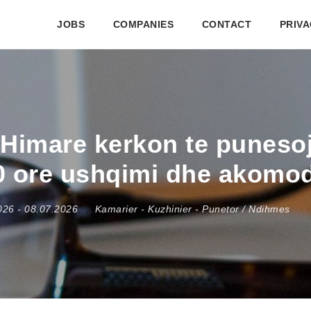
JOBS
COMPANIES
CONTACT
PRIVA
Himare kerkon te punesoj
0 ore ushqimi dhe akomod
2026
- 08.07.2026
Kamarier
-
Kuzhinier
-
Punetor / Ndihmes