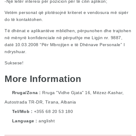
-Një letër interesi për pozicion për të cilin aplikon;
Vetëm personat që plotësojnë kriteret e vendosura më sipër
do të kontaktohen.
Të dhënat e aplikantëve mblidhen, përpunohen dhe trajtohen
në mënyrë konfidenciale në përputhje me Ligjin nr. 9887,
datë 10.03.2008 “Për Mbrojtjen e të Dhënave Personale” I
ndryshuar.
Suksese!
More Information
Rruga/Zona
Rruga "Vidhe Gjata" 16, Mëzez-Kashar,
Autostrada TR-DR, Tirana, Albania
Tel/Mob
+355 68 20 53 180
Language
anglisht