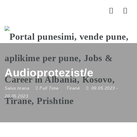
Nav
Audioprotezist/e
Salus.tirana
Full Time
Tiranë
09.05.2023
-
20.05.2023