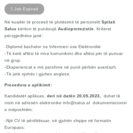
Job Expired
Në kuadër të procesit të plotësimit të personelit
Spitali
Salus
kërkon të punësojë
Audioprotezist/e
. Kriteret
përzgjedhëse janë:
-Diplomë bachelor ne Infermieri ose Elektronikë
-Të ketë aftësi të mira komunikimi dhe aftësi për të punuar
në grup.
-Eksperiencat e më parshme në punë përbën avantazh.
-Të jetë njohës i gjuhes angleze.
Procedura e aplikimit:
Kandidatët aplikues,
deri në datën 20.05.2023,
duhet të
nisin në adresën elektronike
info@salus.al
dokumentacionin
e mëposhtëm:
-Një CV të përditësuar, në gjuhën shqipe në formatin
Europass;